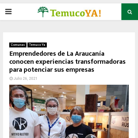
P
R
I
Comunas
Temuco Ya
Emprendedores de La Araucanía
conocen experiencias transformadoras
M
para potenciar sus empresas
A
Julio 26, 2021
R
Y
M