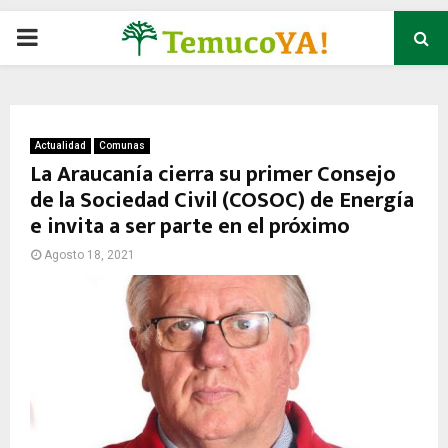
P
R
I
Actualidad
Comunas
La Araucanía cierra su primer Consejo
de la Sociedad Civil (COSOC) de Energía
M
e invita a ser parte en el próximo
A
Agosto 18, 2021
R
Y
M