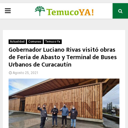
P
R
I
Actualidad
Comunas
Temuco Ya
Gobernador Luciano Rivas visitó obras
de Feria de Abasto y Terminal de Buses
M
Urbanos de Curacautín
A
Agosto 25, 2021
R
Y
M