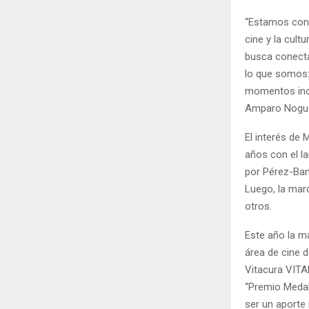
“Estamos cont
cine y la cult
busca conecta
lo que somos: 
momentos inol
Amparo Nogue
El interés de 
años con el l
por Pérez-Ban
Luego, la marc
otros.
Este año la m
área de cine d
Vitacura VITA
“Premio Medal
ser un aporte r