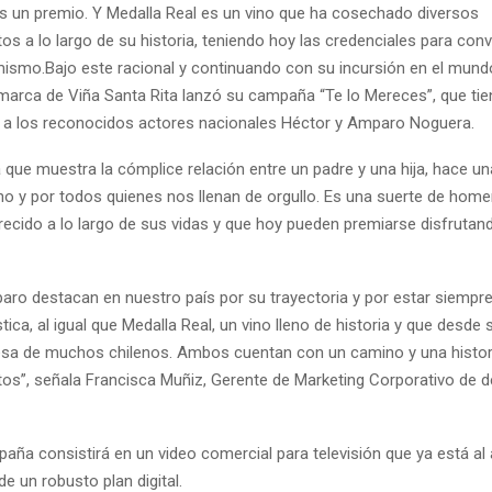
s un premio. Y Medalla Real es un vino que ha cosechado diversos
s a lo largo de su historia, teniendo hoy las credenciales para conv
mismo.Bajo este racional y continuando con su incursión en el mundo 
arca de Viña Santa Rita lanzó su campaña “Te lo Mereces”, que ti
 a los reconocidos actores nacionales Héctor y Amparo Noguera.
que muestra la cómplice relación entre un padre y una hija, hace una
uno y por todos quienes nos llenan de orgullo. Es una suerte de home
recido a lo largo de sus vidas y que hoy pueden premiarse disfrutan
aro destacan en nuestro país por su trayectoria y por estar siempre
stica, al igual que Medalla Real, un vino lleno de historia y que desde 
esa de muchos chilenos. Ambos cuentan con un camino y una histori
os”, señala Francisca Muñiz, Gerente de Marketing Corporativo de d
ña consistirá en un video comercial para televisión que ya está al a
 un robusto plan digital.