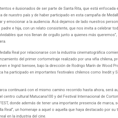
entos e ilusionados de ser parte de Santa Rita, que está enfocada 
ura de nuestro país y de haber participado en esta campaña de Medal
r y emocionar a la audiencia. Acá dejamos de lado nuestros person
padre e hija, con un relato consistente, que nos invita a celebrar t
vidables que nos llenan de orgullo junto a quienes más queremos”,
ra.
Medalla Real por relacionarse con la industria cinematográfica comi
anzamiento del primer cortometraje realizado por una viña chilena, 
nen e Ingrid Isensee, bajo la dirección de Rodrigo Marín de Wood P
a ha participado en importantes festivales chilenos como Inedit y Sa
arca continuará con el mismo camino recorrido hasta ahora, será au
el centro cultural Matucana100 y del Festival Internacional de Corto
FEST, donde además de tener una importante presencia de marca, se
la Real”, un homenaje a aquel o aquella que haya destacado por su t
eal en la industria del cine.