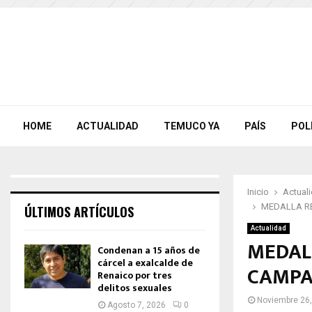
HOME
ACTUALIDAD
TEMUCO YA
PAÍS
POL
Inicio
Actual
MEDALLA RE
ÚLTIMOS ARTÍCULOS
Actualidad
MEDALL
Condenan a 15 años de
cárcel a exalcalde de
CAMPA
Renaico por tres
delitos sexuales
Noviembre 26
Agosto 7, 2026
0