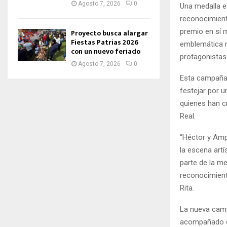
Agosto 7, 2026
0
Una medalla e
reconocimiento
premio en sí 
Proyecto busca alargar
Fiestas Patrias 2026
emblemática m
con un nuevo feriado
protagonistas
Agosto 7, 2026
0
Esta campaña 
festejar por 
quienes han c
Real.
“Héctor y Amp
la escena artí
parte de la m
reconocimient
Rita.
La nueva campa
acompañado de