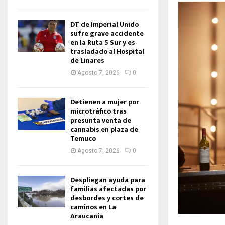
DT de Imperial Unido
sufre grave accidente
en la Ruta 5 Sur y es
trasladado al Hospital
de Linares
Agosto 7, 2026
0
Detienen a mujer por
microtráfico tras
presunta venta de
cannabis en plaza de
Temuco
Agosto 7, 2026
0
Despliegan ayuda para
familias afectadas por
desbordes y cortes de
caminos en La
Araucanía