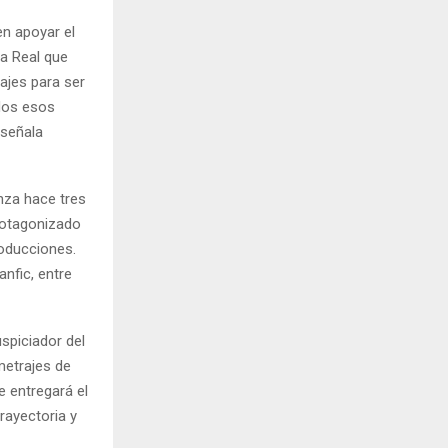
en apoyar el
la Real que
ajes para ser
odos esos
 señala
enza hace tres
protagonizado
roducciones.
nfic, entre
spiciador del
metrajes de
 entregará el
rayectoria y