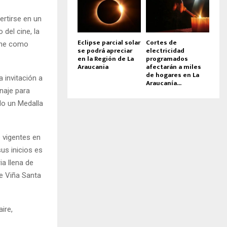
ertirse en un
del cine, la
Eclipse parcial solar
Cortes de
ene como
se podrá apreciar
electricidad
en la Región de La
programados
Araucania
afectarán a miles
de hogares en La
 invitación a
Araucanía...
naje para
do un Medalla
 vigentes en
sus inicios es
a llena de
e Viña Santa
ire,