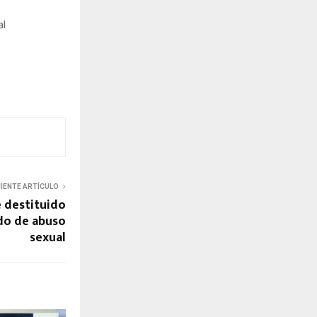
al
UIENTE ARTÍCULO
 destituido
do de abuso
sexual