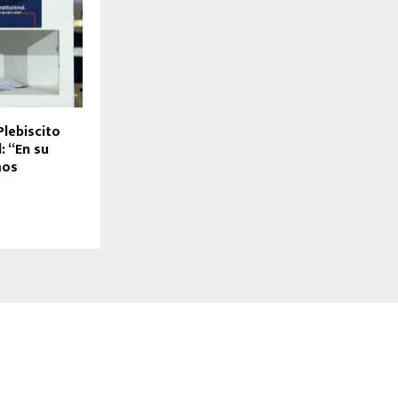
Plebiscito
: “En su
mos