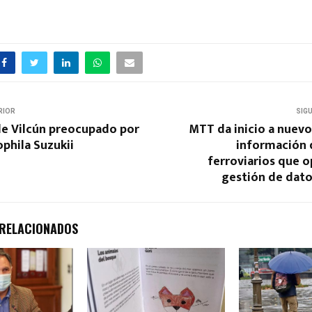
RIOR
SIG
de Vilcún preocupado por
MTT da inicio a nuev
phila Suzukii
información 
ferroviarios que o
gestión de dato
 RELACIONADOS