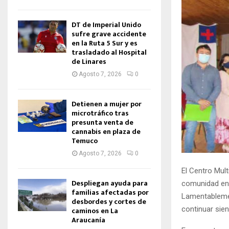
DT de Imperial Unido
sufre grave accidente
en la Ruta 5 Sur y es
trasladado al Hospital
de Linares
Agosto 7, 2026
0
Detienen a mujer por
microtráfico tras
presunta venta de
cannabis en plaza de
Temuco
Agosto 7, 2026
0
El Centro Mult
Despliegan ayuda para
comunidad en t
familias afectadas por
Lamentablement
desbordes y cortes de
continuar sien
caminos en La
Araucanía