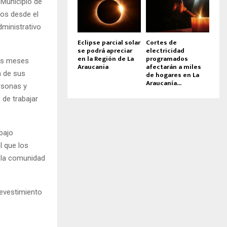
 Municipio de
sos desde el
ministrativo
Eclipse parcial solar
Cortes de
se podrá apreciar
electricidad
en la Región de La
programados
os meses
Araucania
afectarán a miles
n de sus
de hogares en La
Araucanía...
rsonas y
de trabajar
abajo
l que los
 la comunidad
revestimiento