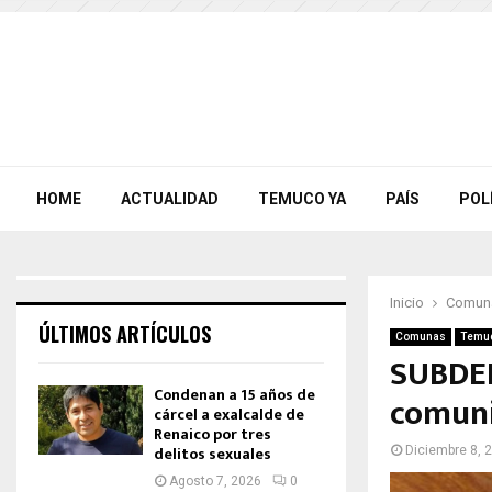
HOME
ACTUALIDAD
TEMUCO YA
PAÍS
POL
Inicio
Comun
ÚLTIMOS ARTÍCULOS
Comunas
Temu
SUBDER
Condenan a 15 años de
comuni
cárcel a exalcalde de
Renaico por tres
delitos sexuales
Diciembre 8, 
Agosto 7, 2026
0