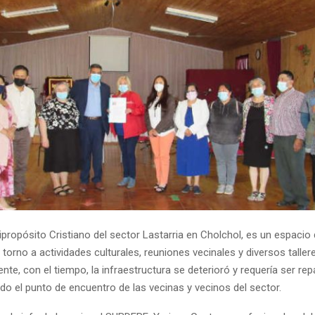
ipropósito Cristiano del sector Lastarria en Cholchol, es un espacio 
orno a actividades culturales, reuniones vecinales y diversos taller
e, con el tiempo, la infraestructura se deterioró y requería ser re
do el punto de encuentro de las vecinas y vecinos del sector.