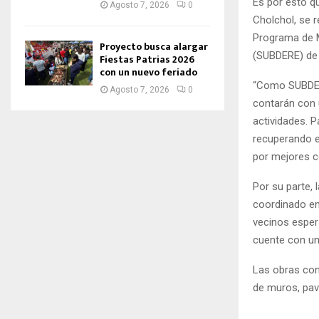
Es por esto qu
Agosto 7, 2026
0
Cholchol, se 
Programa de M
Proyecto busca alargar
(SUBDERE) de $
Fiestas Patrias 2026
con un nuevo feriado
“Como SUBDER
Agosto 7, 2026
0
contarán con 
actividades. 
recuperando 
por mejores c
Por su parte, 
coordinado en
vecinos espe
cuente con un
Las obras cont
de muros, pav