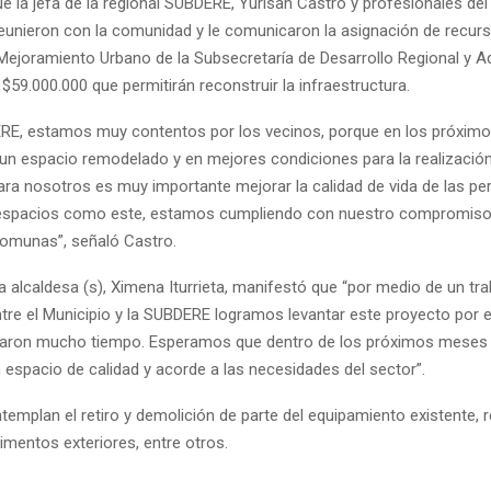
e la jefa de la regional SUBDERE, Yurisan Castro y profesionales del
reunieron con la comunidad y le comunicaron la asignación de recur
ejoramiento Urbano de la Subsecretaría de Desarrollo Regional y Ad
59.000.000 que permitirán reconstruir la infraestructura.
E, estamos muy contentos por los vecinos, porque en los próxim
un espacio remodelado y en mejores condiciones para la realizació
Para nosotros es muy importante mejorar la calidad de vida de las pe
espacios como este, estamos cumpliendo con nuestro compromiso 
omunas”, señaló Castro.
la alcaldesa (s), Ximena Iturrieta, manifestó que “por medio de un tr
tre el Municipio y la SUBDERE logramos levantar este proyecto por e
raron mucho tiempo. Esperamos que dentro de los próximos meses
 espacio de calidad y acorde a las necesidades del sector”.
emplan el retiro y demolición de parte del equipamiento existente, 
imentos exteriores, entre otros.