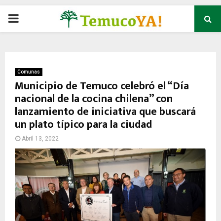
P
R
I
Comunas
Municipio de Temuco celebró el “Día
nacional de la cocina chilena” con
M
lanzamiento de iniciativa que buscará
un plato típico para la ciudad
A
Abril 13, 2022
R
Y
M