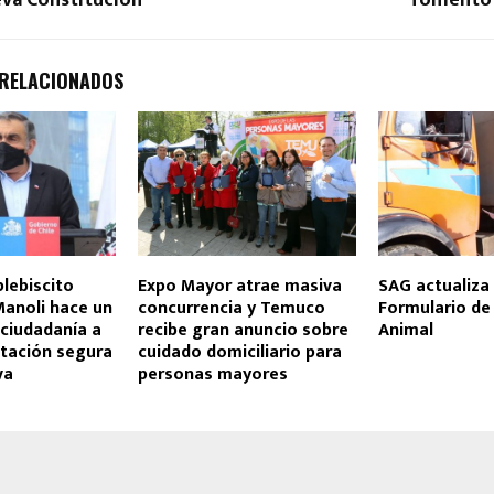
 RELACIONADOS
plebiscito
Expo Mayor atrae masiva
SAG actualiza 
Manoli hace un
concurrencia y Temuco
Formulario d
 ciudadanía a
recibe gran anuncio sobre
Animal
otación segura
cuidado domiciliario para
va
personas mayores