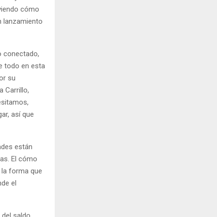
 viendo cómo
un lanzamiento
o conectado,
e todo en esta
or su
 Carrillo,
esitamos,
ar, así que
dades están
sas. El cómo
 la forma que
nde el
 del saldo