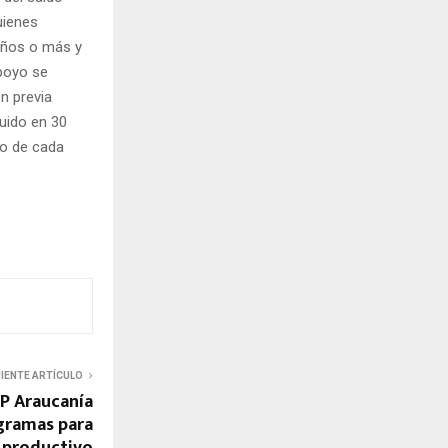
uienes
años o más y
apoyo se
n previa
buido en 30
io de cada
UIENTE ARTÍCULO
P Araucanía
gramas para
productivo