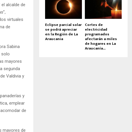
 el alcalde de
s”,
os virtuales
Eclipse parcial solar
Cortes de
ema de
se podrá apreciar
electricidad
en la Región de La
programados
Araucania
afectarán a miles
de hogares en La
ora Sabina
Araucanía...
, solo
onas mayores
na segunda
de Valdivia y
 panaderías y
ctica, emplear
n acomodar de
nas mayores de