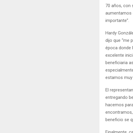
70 años, con 
aumentamos es
importante”.
Hardy Gonzále
dijo que “me 
época donde l
excelente inic
beneficiaria 
especialmente
estamos muy 
El representa
entregando be
hacemos para 
encontramos, f
beneficio se q
Finalmente, c