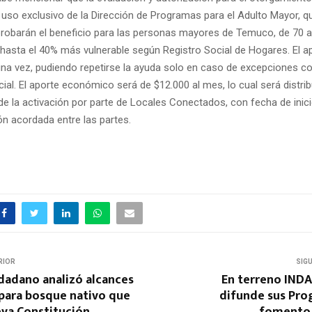
e uso exclusivo de la Dirección de Programas para el Adulto Mayor, q
probarán el beneficio para las personas mayores de Temuco, de 70 
hasta el 40% más vulnerable según Registro Social de Hogares. El 
 una vez, pudiendo repetirse la ayuda solo en caso de excepciones co
ial. El aporte económico será de $12.000 al mes, lo cual será distri
 de la activación por parte de Locales Conectados, con fecha de inic
n acordada entre las partes.
RIOR
SIG
dadano analizó alcances
En terreno INDA
para bosque nativo que
difunde sus Pro
eva Constitución
fomento 