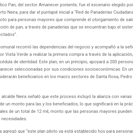
ico Pan, del sector Amanecer poniente, fue el escenario elegido por
o Neira, para dar el puntapié inicial a “Red de Panaderías Ciudadana
loto para personas mayores que comprende el otorgamiento de sald
ición de pan, a través de panaderías que se encuentran bajo el sist
ctados”.
comunal recorrió las dependencias del negocio y acompañó a la señ
or Vista Verde a realizar la primera compra a través de la aplicación
cédula de identidad. Este plan, en un principio, apoyará a 200 pers
manecer seleccionadas por sus condiciones socioeconómicas. En u
siderarán beneficiarios en los macro sectores de Santa Rosa, Pedro 
.
l alcalde Neira señaló que este proceso incluyó la alianza con varias
de un monto para las y los beneficiados, lo que significará en la prá
les de un total de 12 mil, monto que las personas mayores puede
 necesidades.
ira agregó que “este plan piloto ya está establecido hoy para perso