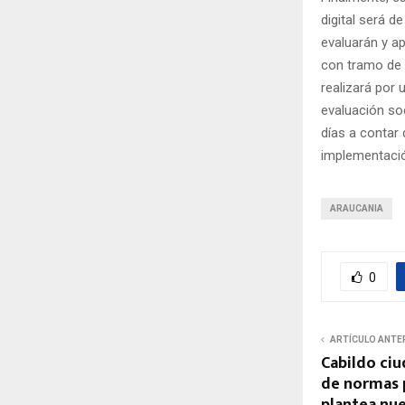
digital será d
evaluarán y a
con tramo de 
realizará por
evaluación soc
días a contar
implementació
ARAUCANIA
0
ARTÍCULO ANTE
Cabildo ciu
de normas 
plantea nu