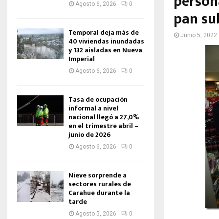
person
Agosto 6, 2026
0
pan su
Temporal deja más de
Junio 5, 2022
40 viviendas inundadas
y 132 aisladas en Nueva
Imperial
Agosto 6, 2026
0
Tasa de ocupación
informal a nivel
nacional llegó a 27,0%
en el trimestre abril –
junio de 2026
Agosto 6, 2026
0
Nieve sorprende a
sectores rurales de
Carahue durante la
tarde
Agosto 5, 2026
0