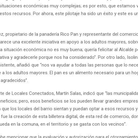
situaciones económicas muy complejas; es por esto, que estamos
tos recursos. Por ahora, este pilotaje ha sido un éxito y este es 
z, propietario de la panadería Rico Pan y representante del comerci
parece una excelente iniciativa en apoyo a los adultos mayores, sobr
a situación económica no es muy buena; quería felicitar al Alcalde p
iativa y agradecerle porque nos ha considerado”. Por otro lado, Isolina
asistente, añadió que “nos va ayudar a todas las personas que lo nec
 a los adultos mayores. El pan es un alimento necesario para un hog
agradecidos”.
nte de Locales Conectados, Martín Salas, indicó que “las municipali
neficios; pero, esos beneficios se los pueden llevar grandes empre
que los locales del barrio sientan y puedan optar a esos recursos y
ue la creación de esta billetera digital, de esta red de comercio, do
ueda en la comuna, en el territorio y se gasta con los vecinos”.
abe mencionar que la evaluación y autorización para el otorgamiento