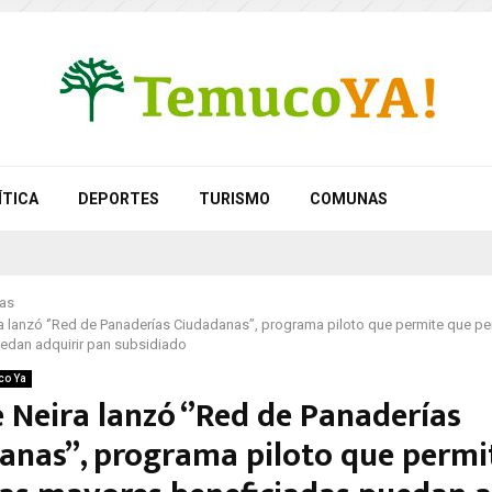
ÍTICA
DEPORTES
TURISMO
COMUNAS
as
a lanzó ‘’Red de Panaderías Ciudadanas’’, programa piloto que permite que 
edan adquirir pan subsidiado
co Ya
 Neira lanzó ‘’Red de Panaderías
anas’’, programa piloto que permi