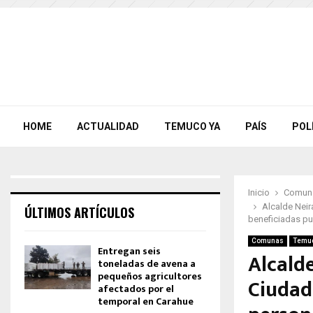
HOME
ACTUALIDAD
TEMUCO YA
PAÍS
POL
Inicio
Comun
Alcalde Neir
ÚLTIMOS ARTÍCULOS
beneficiadas pu
Comunas
Temu
Entregan seis
Alcalde
toneladas de avena a
pequeños agricultores
Ciudad
afectados por el
temporal en Carahue