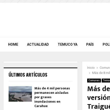
HOME
ACTUALIDAD
TEMUCO YA
PAÍS
POL
Inicio
Comun
Más de 8 mil
ÚLTIMOS ARTÍCULOS
Comunas
Temu
Más de
Más de 4 mil personas
permanecen aisladas
versió
por graves
inundaciones en
Traigu
Carahue