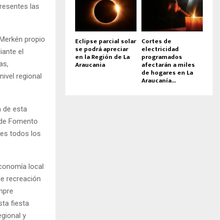
presentes las
l Merkén propio
Eclipse parcial solar
Cortes de
se podrá apreciar
electricidad
iante el
en la Región de La
programados
as,
Araucania
afectarán a miles
de hogares en La
ivel regional
Araucanía...
a de esta
n de Fomento
nes todos los
economía local
de recreación
empre
ta fiesta
gional y