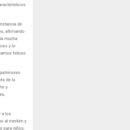
aracterísticos
instancia de
os, afirmando
bía mucha
ioso y lo
tamos felices
 patrimonio
vés de la
he y
as,
 a los
no al merkén y
s para niños,