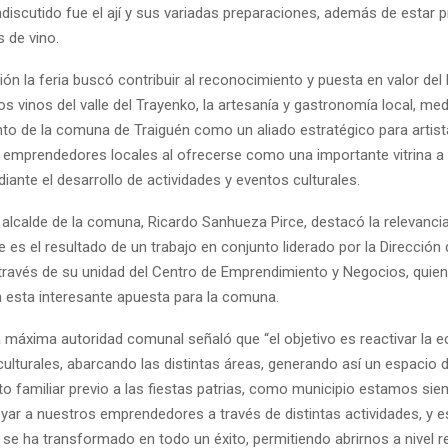
ndiscutido fue el ají y sus variadas preparaciones, además de estar 
 de vino.
ión la feria buscó contribuir al reconocimiento y puesta en valor de
 los vinos del valle del Trayenko, la artesanía y gastronomía local, med
to de la comuna de Traiguén como un aliado estratégico para artist
 emprendedores locales al ofrecerse como una importante vitrina a n
iante el desarrollo de actividades y eventos culturales.
 alcalde de la comuna, Ricardo Sanhueza Pirce, destacó la relevanci
que es el resultado de un trabajo en conjunto liderado por la Direcció
 través de su unidad del Centro de Emprendimiento y Negocios, quie
 esta interesante apuesta para la comuna.
a máxima autoridad comunal señaló que “el objetivo es reactivar la 
culturales, abarcando las distintas áreas, generando así un espacio 
to familiar previo a las fiestas patrias, como municipio estamos si
ar a nuestros emprendedores a través de distintas actividades, y es
se ha transformado en todo un éxito, permitiendo abrirnos a nivel re