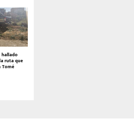
 hallado
la ruta que
n Tomé