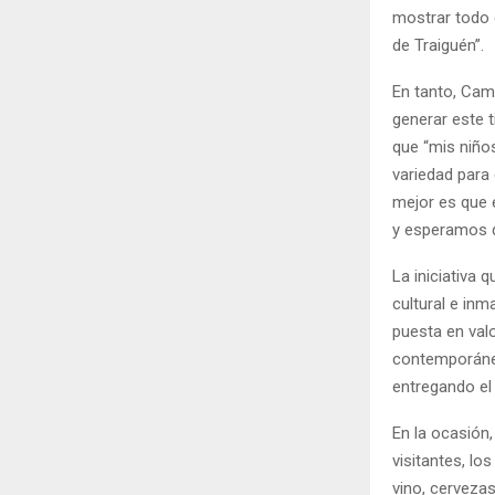
mostrar todo e
de Traiguén”.
En tanto, Cami
generar este 
que “mis niño
variedad para 
mejor es que 
y esperamos q
La iniciativa
cultural e inm
puesta en val
contemporánea
entregando el
En la ocasión,
visitantes, l
vino, cervezas