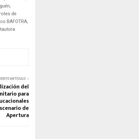
iguén,
rotes de
órico BAFOTRA,
ntautora
UIENTE ARTÍCULO
ización del
nitario para
ucacionales
escenario de
Apertura