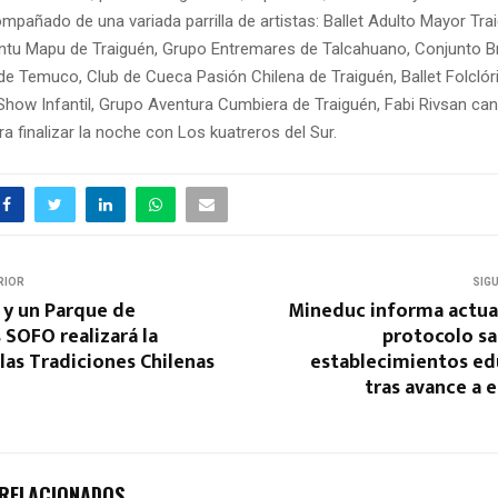
mpañado de una variada parrilla de artistas: Ballet Adulto Mayor Tra
ntu Mapu de Traiguén, Grupo Entremares de Talcahuano, Conjunto B
de Temuco, Club de Cueca Pasión Chilena de Traiguén, Ballet Folcl
Show Infantil, Grupo Aventura Cumbiera de Traiguén, Fabi Rivsan ca
ra finalizar la noche con Los kuatreros del Sur.
RIOR
SIG
 y un Parque de
Mineduc informa actual
 SOFO realizará la
protocolo sa
as Tradiciones Chilenas
establecimientos ed
tras avance a 
 RELACIONADOS