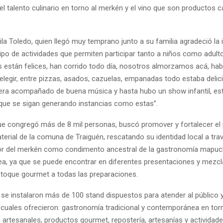
l talento culinario en torno al merkén y el vino que son productos c
la Toledo, quien llegó muy temprano junto a su familia agradeció la 
tipo de actividades que permiten participar tanto a niños como adult
s están felices, han corrido todo día, nosotros almorzamos acá, ha
elegir, entre pizzas, asados, cazuelas, empanadas todo estaba delic
era acompañado de buena música y hasta hubo un show infantil, es
ue se sigan generando instancias como estas”.
 que congregó más de 8 mil personas, buscó promover y fortalecer el
aterial de la comuna de Traiguén, rescatando su identidad local a tra
or del merkén como condimento ancestral de la gastronomía mapuc
, ya que se puede encontrar en diferentes presentaciones y mezcl
 toque gourmet a todas las preparaciones.
 se instalaron más de 100 stand dispuestos para atender al público y
os cuales ofrecieron: gastronomía tradicional y contemporánea en tor
 artesanales, productos gourmet, repostería, artesanías y actividade