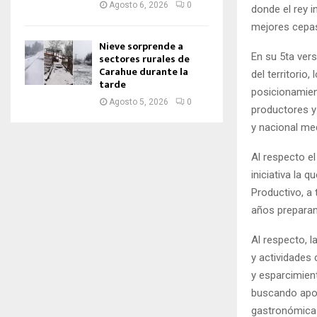
Agosto 6, 2026
0
donde el rey i
mejores cepas
Nieve sorprende a
En su 5ta vers
sectores rurales de
Carahue durante la
del territorio,
tarde
posicionamien
Agosto 5, 2026
0
productores y
y nacional med
Al respecto el
iniciativa la 
Productivo, a
años preparan
Al respecto, l
y actividades 
y esparcimien
buscando apoy
gastronómica 