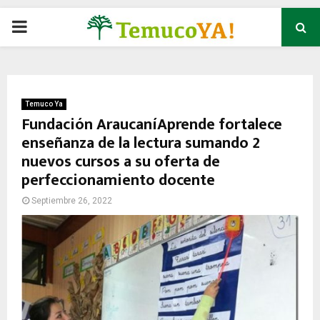
P
R
I
Temuco Ya
Fundación AraucaníAprende fortalece
enseñanza de la lectura sumando 2
M
nuevos cursos a su oferta de
perfeccionamiento docente
A
Septiembre 26, 2022
R
Y
M