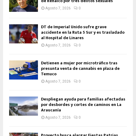
de Renaico por tres delitos sexuales
Agosto 7, 2026
0
DT de Imperial Unido sufre grave
accidente en la Ruta 5 Sur y es trasladado
al Hospital de Linares
Agosto 7, 2026
0
Detienen a mujer por microtráfico tras
presunta venta de cannabis en plaza de
Temuco
Agosto 7, 2026
0
Despliegan ayuda para familias afectadas
por desbordes y cortes de caminos en La
Araucanía
Agosto 7, 2026
0
Proyecto busca alargar Fiestas Patrias