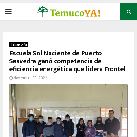
P
R
I
Temuco Ya
Escuela Sol Naciente de Puerto
Saavedra ganó competencia de
M
eficiencia energética que lidera Frontel
A
Noviembre 30, 2022
R
Y
M