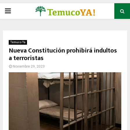
P
R
I
Temuco Ya
Nueva Constitución prohibirá indultos
a terroristas
M
Noviembre 29, 2023
A
R
Y
M