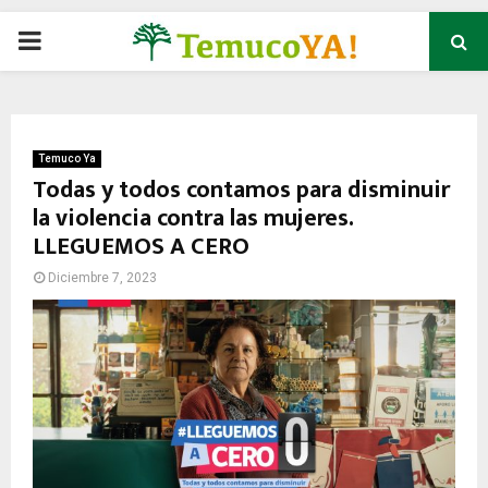
P
R
I
Temuco Ya
Todas y todos contamos para disminuir
la violencia contra las mujeres.
M
LLEGUEMOS A CERO
A
Diciembre 7, 2023
R
Y
M