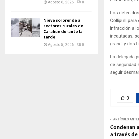
Agosto 6, 2026
0
Los detenidos
Nieve sorprende a
Collipulli par
sectores rurales de
infracción a l
Carahue durante la
incautadas, s
tarde
granel y dos b
Agosto 5, 2026
0
La delegada pr
de seguridad 
seguir desman
0
ARTÍCULO ANTE
Condenan a
a través de