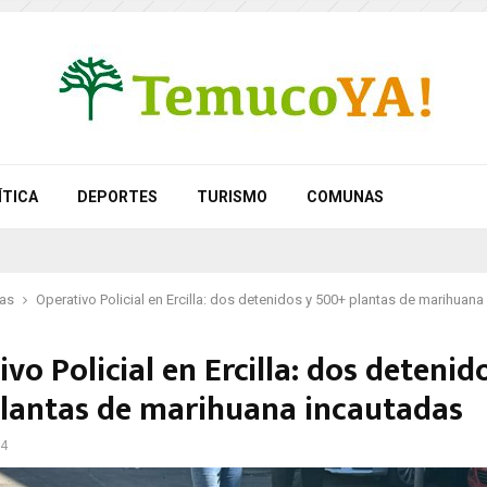
ÍTICA
DEPORTES
TURISMO
COMUNAS
as
Operativo Policial en Ercilla: dos detenidos y 500+ plantas de marihuan
vo Policial en Ercilla: dos detenid
lantas de marihuana incautadas
24