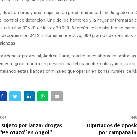
, dos hombres y una mujer, serán presentados ante el Juzgado de G
a el control de detención. Uno de los hombres y la mujer enfrentarán 
os artículos 3° y 8° de la Ley 20.000. Además de las plantas de canna
e decomisaron $412 millones en efectivo, 300 gramos de cannabis s
alanzas.
esidencial provincial, Andrea Parra, resaltó la colaboración entre las
en este golpe contra un presunto cartel mapuche, subrayando la imp
telando estas bandas criminales que operan en zonas rurales de Ma
RIOR
SIG
 sujeto por lanzar drogas
Diputados de oposi
 “Pelotazo” en Angol”
por campaña in