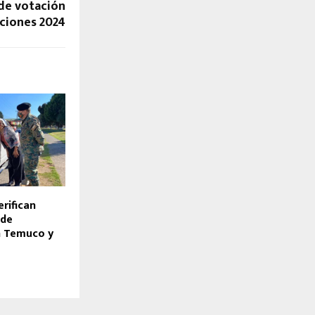
 de votación
cciones 2024
rifican
 de
n Temuco y