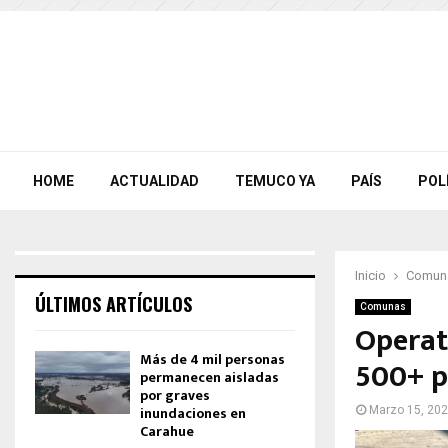
HOME
ACTUALIDAD
TEMUCO YA
PAÍS
POL
Inicio
Comun
ÚLTIMOS ARTÍCULOS
Comunas
Operati
Más de 4 mil personas
500+ p
permanecen aisladas
por graves
inundaciones en
Marzo 15, 20
Carahue