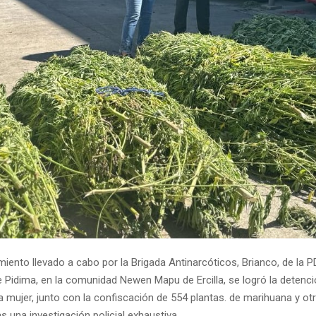
iento llevado a cabo por la Brigada Antinarcóticos, Brianco, de la P
e Pidima, en la comunidad Newen Mapu de Ercilla, se logró la detenc
 mujer, junto con la confiscación de 554 plantas. de marihuana y ot
s una investigación policial exhaustiva.