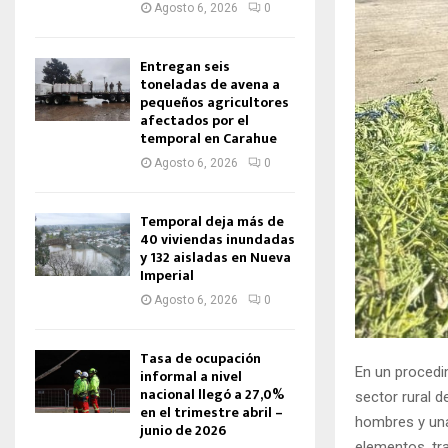
Agosto 6, 2026
0
Entregan seis
toneladas de avena a
pequeños agricultores
afectados por el
temporal en Carahue
Agosto 6, 2026
0
Temporal deja más de
40 viviendas inundadas
y 132 aisladas en Nueva
Imperial
Agosto 6, 2026
0
Tasa de ocupación
En un procedim
informal a nivel
nacional llegó a 27,0%
sector rural d
en el trimestre abril –
hombres y una
junio de 2026
elementos, tra