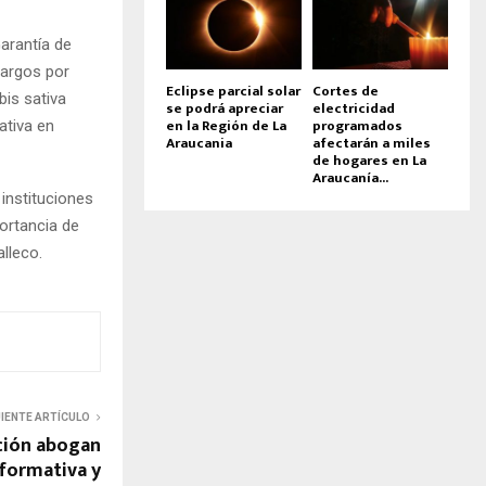
arantía de
cargos por
Eclipse parcial solar
Cortes de
bis sativa
se podrá apreciar
electricidad
en la Región de La
programados
ativa en
Araucania
afectarán a miles
de hogares en La
Araucanía...
 instituciones
ortancia de
lleco.
UIENTE ARTÍCULO
ción abogan
formativa y