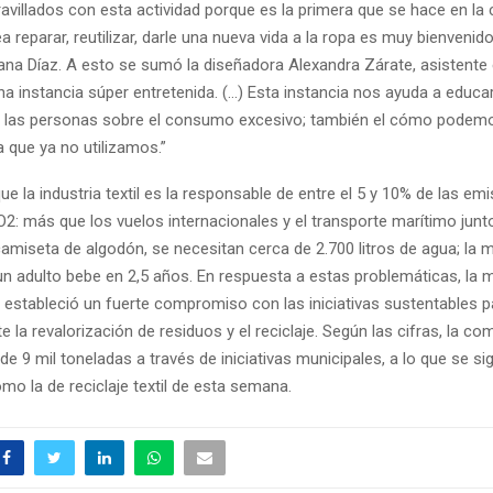
villados con esta actividad porque es la primera que se hace en la
a reparar, reutilizar, darle una nueva vida a la ropa es muy bienvenid
ana Díaz. A esto se sumó la diseñadora Alexandra Zárate, asistente 
a instancia súper entretenida. (…) Esta instancia nos ayuda a educar
a las personas sobre el consumo excesivo; también el cómo podemos
pa que ya no utilizamos.”
e la industria textil es la responsable de entre el 5 y 10% de las em
2: más que los vuelos internacionales y el transporte marítimo junt
camiseta de algodón, se necesitan cerca de 2.700 litros de agua; la
un adulto bebe en 2,5 años. En respuesta a estas problemáticas, la m
estableció un fuerte compromiso con las iniciativas sustentables 
e la revalorización de residuos y el reciclaje. Según las cifras, la co
 de 9 mil toneladas a través de iniciativas municipales, a lo que se 
mo la de reciclaje textil de esta semana.