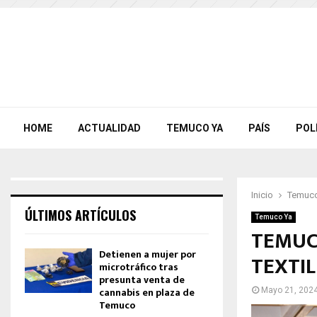
HOME
ACTUALIDAD
TEMUCO YA
PAÍS
POL
Inicio
Temuco
ÚLTIMOS ARTÍCULOS
Temuco Ya
TEMUC
Detienen a mujer por
TEXTI
microtráfico tras
presunta venta de
cannabis en plaza de
Mayo 21, 202
Temuco