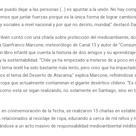
e puedo dejar a las personas (…) es apuntar a la unión. No hay compe
nemos que juntar fuerzas porque es la única forma de lograr cambio
y sociales a nivel nacional y por qué no decirlo, mundial,” destacó Da
mbién contó con una charla sobre protección del medioambiente, d
a Gianfranco Marcone, meteorólogo de Canal 13 y autor de “Consu
n libro infantil que cuenta la historia de dos amigos y su aprendizaje
la sustentabilidad. “Chile ya ha empezado a meterse de a poco en 
 El tema textil ha sido bastante más lento, pero creo que ha impact
ños el tema del Desierto de Atacama,” explica Marcone, refiriéndose
 ropa que actualmente contaminan el gigante desértico chileno. “Es
como esta se sigan realizando, no solamente en Santiago, sino en t
 en conmemoración de la fecha, se realizaron 15 charlas en establ
relacionados al reciclaje de ropa, educando a cerca de mil niños y n
dose a un acto masivo de responsabilidad medioambiental inédit