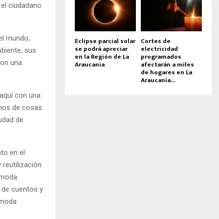
 el ciudadano
del mundo,
Eclipse parcial solar
Cortes de
se podrá apreciar
electricidad
biente, sus
en la Región de La
programados
con una
Araucania
afectarán a miles
de hogares en La
Araucanía...
 aquí con una
timos de cosas
iudad de
to en el
 reutilización
e moda
o de cuentos y
a moda