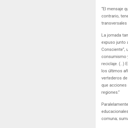
“El mensaje qu
contrario, te
transversales 
La jornada ta
expuso junto 
Consciente”, u
consumismo y 
reciclaje. (…)
los últimos a
vertederos de
que acciones 
regiones.”
Paralelamente
educacionales 
comuna; sumán