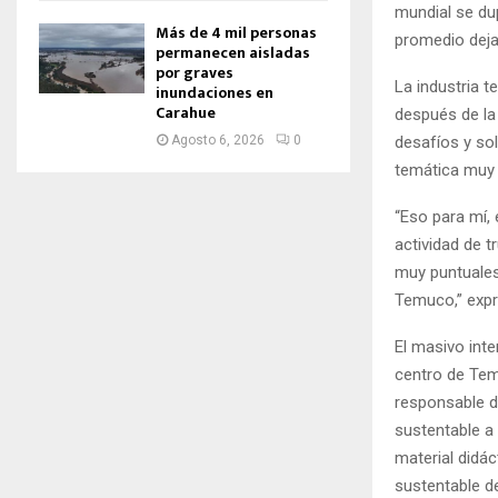
mundial se du
Más de 4 mil personas
promedio deja
permanecen aisladas
por graves
La industria 
inundaciones en
Carahue
después de la
Agosto 6, 2026
0
desafíos y sol
temática muy p
“Eso para mí, 
actividad de t
muy puntuales 
Temuco,” expr
El masivo inte
centro de Temu
responsable d
sustentable a 
material didác
sustentable d