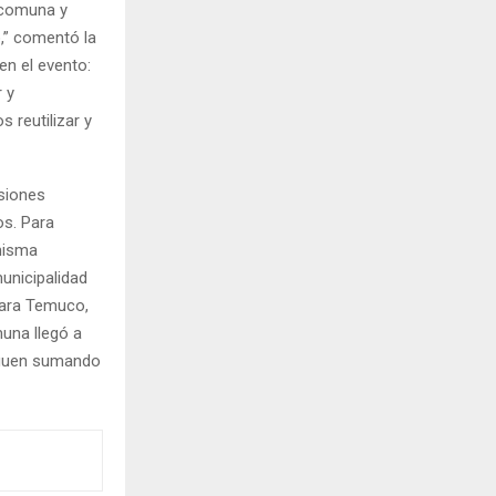
 comuna y
o,” comentó la
en el evento:
 y
 reutilizar y
isiones
os. Para
 misma
unicipalidad
para Temuco,
muna llegó a
siguen sumando