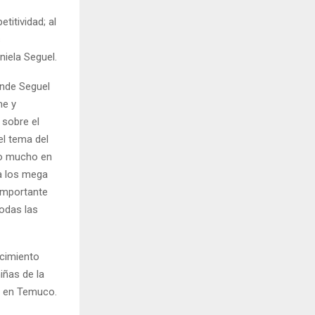
titividad; al
s
niela Seguel.
onde Seguel
me y
 sobre el
el tema del
ado mucho en
 a los mega
 importante
odas las
ecimiento
iñas de la
o en Temuco.