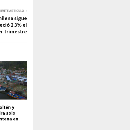
UIENTE ARTÍCULO
ilena sigue
eció 2,3% el
r trimestre
oltén y
ra solo
ntena en