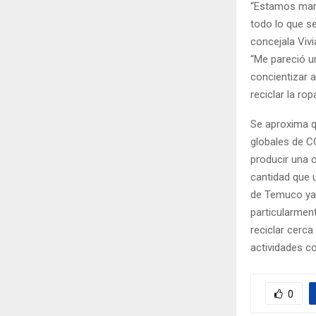
“Estamos mara
todo lo que se
concejala Vivi
“Me pareció un
concientizar 
reciclar la ro
Se aproxima qu
globales de CO
producir una 
cantidad que 
de Temuco ya 
particularment
reciclar cerca
actividades co
0