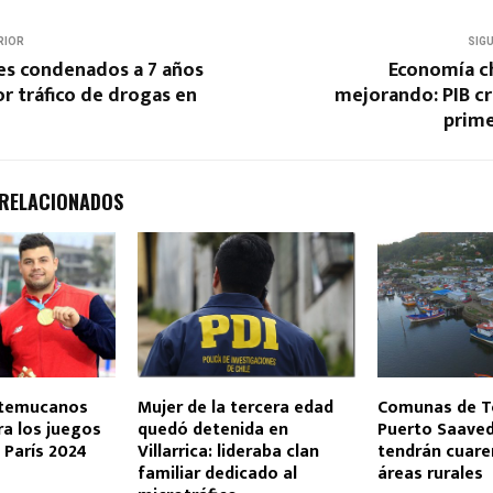
RIOR
SIG
s condenados a 7 años
Economía ch
or tráfico de drogas en
mejorando: PIB cr
prime
 RELACIONADOS
 temucanos
Mujer de la tercera edad
Comunas de T
ra los juegos
quedó detenida en
Puerto Saaved
 París 2024
Villarrica: lideraba clan
tendrán cuare
familiar dedicado al
áreas rurales