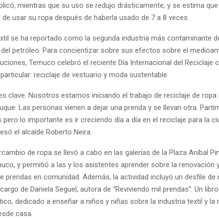
plicó, mientras que su uso se redujo drásticamente, y se estima que
 de usar su ropa después de haberla usado de 7 a 8 veces.
textil se ha reportado como la segunda industria más contaminante 
 del petróleo. Para concientizar sobre sus efectos sobre el medioam
uciones, Temuco celebró el reciente Día Internacional del Reciclaje 
articular: reciclaje de vestuario y moda sustentable.
es clave. Nosotros estamos iniciando el trabajo de reciclaje de ropa
ruque: Las personas vienen a dejar una prenda y se llevan otra. Par
pero lo importante es ir creciendo día a día en el reciclaje para la c
esó el alcalde Roberto Neira.
rcambio de ropa se llevó a cabo en las galerías de la Plaza Aníbal Pin
co, y permitió a las y los asistentes aprender sobre la renovación y
e prendas en comunidad. Además, la actividad incluyó un desfile d
cargo de Daniela Seguel, autora de “Reviviendo mil prendas”: Un libr
tico, dedicado a enseñar a niños y niñas sobre la industria textil y l
esde casa.