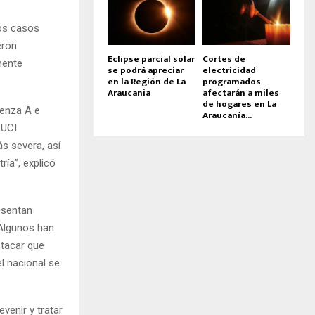
dos casos
eron
Eclipse parcial solar
Cortes de
mente
se podrá apreciar
electricidad
en la Región de La
programados
Araucania
afectarán a miles
de hogares en La
uenza A e
Araucanía...
 UCI
ás severa, así
ía”, explicó
esentan
 Algunos han
stacar que
l nacional se
venir y tratar