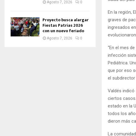
Agosto 7, 2026
0
En la región,
Proyecto busca alargar
graves de pac
Fiestas Patrias 2026
ingresados en
con un nuevo feriado
evolucionaron
Agosto 7, 2026
0
“En el mes de
infección sis
Pediátrica. Un
que por eso se
el subdirector
Valdés indicó
ciertos casos
estado en la 
todos los año
dieron más ca
La comunidad m