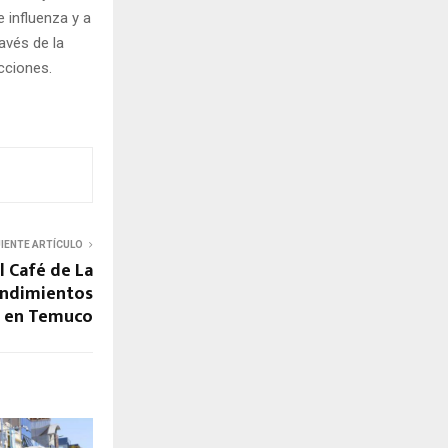
 influenza y a
avés de la
cciones.
UIENTE ARTÍCULO
l Café de La
endimientos
a en Temuco