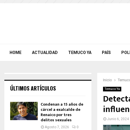
HOME
ACTUALIDAD
TEMUCO YA
PAÍS
POL
Inicio
Temuco
ÚLTIMOS ARTÍCULOS
Temuco Ya
Detect
Condenan a 15 años de
influen
cárcel a exalcalde de
Renaico por tres
delitos sexuales
Junio 6, 2024
Agosto 7, 2026
0