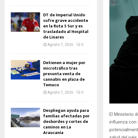
DT de Imperial Unido
sufre grave accidente
en la Ruta 5 Sur y es
trasladado al Hospital
de Linares
Agosto 7, 2026
0
Detienen a mujer por
microtráfico tras
presunta venta de
cannabis en plaza de
Temuco
Agosto 7, 2026
0
Despliegan ayuda para
El Ministerio 
familias afectadas por
desbordes y cortes de
influenza con
caminos en La
potencialment
Araucanía
salud del país