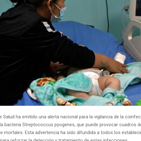
de Salud ha emitido una alerta nacional para la vigilancia de la coinfe
 la bacteria Streptococcus pyogenes, que puede provocar cuadros d
e mortales. Esta advertencia ha sido difundida a todos los establec
 para reforzar la detección y tratamiento de estas infecciones.