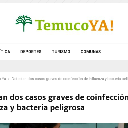
ÍTICA
DEPORTES
TURISMO
COMUNAS
 Ya
Detectan dos casos graves de coinfección de influenza y bacteria pel
an dos casos graves de coinfecció
za y bacteria peligrosa