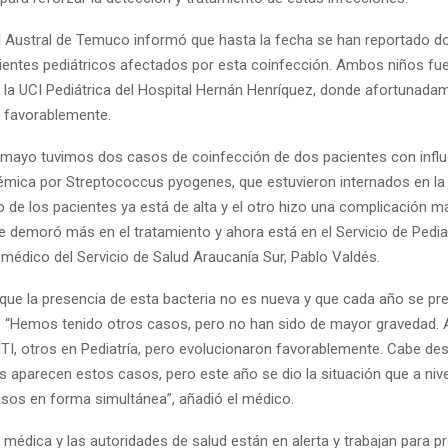
 El Austral de Temuco informó que hasta la fecha se han reportado 
ientes pediátricos afectados por esta coinfección. Ambos niños fu
 la UCI Pediátrica del Hospital Hernán Henríquez, donde afortunada
 favorablemente.
 mayo tuvimos dos casos de coinfección de dos pacientes con infl
témica por Streptococcus pyogenes, que estuvieron internados en la
o de los pacientes ya está de alta y el otro hizo una complicación m
 demoró más en el tratamiento y ahora está en el Servicio de Pediatr
 médico del Servicio de Salud Araucanía Sur, Pablo Valdés.
 que la presencia de esta bacteria no es nueva y que cada año se pr
. “Hemos tenido otros casos, pero no han sido de mayor gravedad.
UTI, otros en Pediatría, pero evolucionaron favorablemente. Cabe de
s aparecen estos casos, pero este año se dio la situación que a nive
sos en forma simultánea”, añadió el médico.
édica y las autoridades de salud están en alerta y trabajan para pre