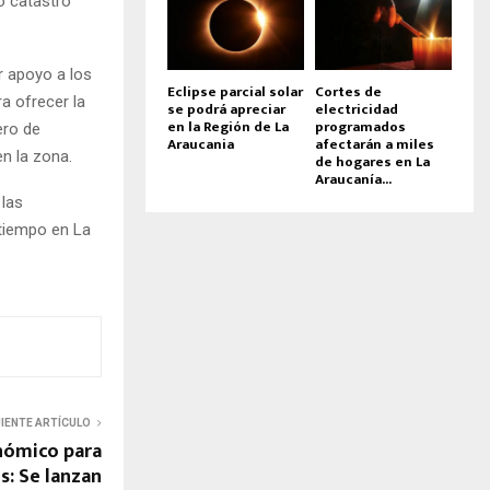
o catastro
r apoyo a los
Eclipse parcial solar
Cortes de
a ofrecer la
se podrá apreciar
electricidad
en la Región de La
programados
ero de
Araucania
afectarán a miles
n la zona.
de hogares en La
Araucanía...
 las
 tiempo en La
UIENTE ARTÍCULO
nómico para
s: Se lanzan