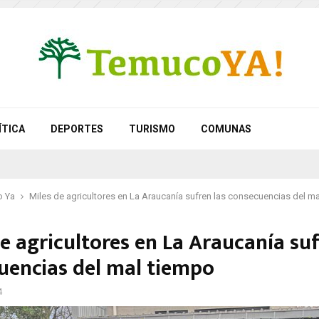
ÍTICA
DEPORTES
TURISMO
COMUNAS
 Ya
Miles de agricultores en La Araucanía sufren las consecuencias del m
e agricultores en La Araucanía suf
uencias del mal tiempo
4