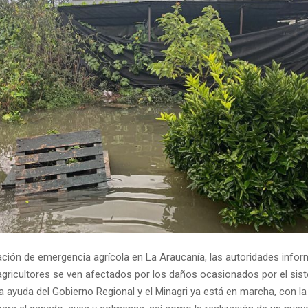
ración de emergencia agrícola en La Araucanía, las autoridades info
agricultores se ven afectados por los daños ocasionados por el sis
La ayuda del Gobierno Regional y el Minagri ya está en marcha, con l