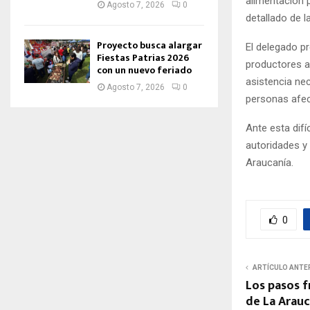
alimentación 
Agosto 7, 2026
0
detallado de l
Proyecto busca alargar
El delegado pr
Fiestas Patrias 2026
productores a
con un nuevo feriado
asistencia nec
Agosto 7, 2026
0
personas afec
Ante esta difí
autoridades y
Araucanía.
0
ARTÍCULO ANTE
Los pasos f
de La Arau