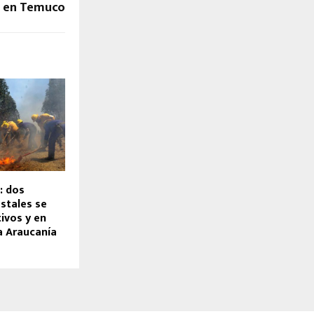
s en Temuco
: dos
stales se
ivos y en
a Araucanía