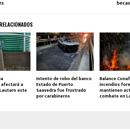
es
beca
 RELACIONADOS
ua
Intento de robo del banco
Balance Conaf
afectará a
Estado de Puerto
incendios fore
Lautaro este
Saavedra fue frustrado
mantienen act
por carabineros
combate en L