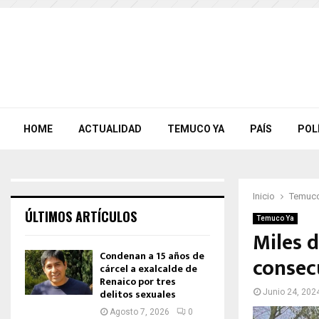
HOME
ACTUALIDAD
TEMUCO YA
PAÍS
POL
Inicio
Temuco
ÚLTIMOS ARTÍCULOS
Temuco Ya
Miles d
Condenan a 15 años de
consec
cárcel a exalcalde de
Renaico por tres
delitos sexuales
Junio 24, 202
Agosto 7, 2026
0