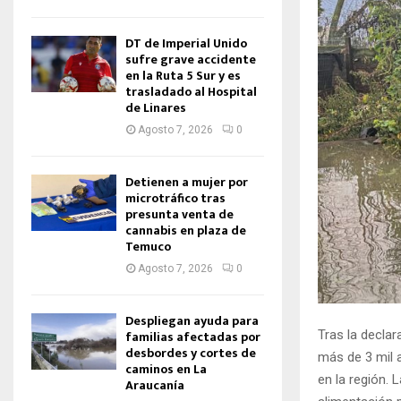
DT de Imperial Unido
sufre grave accidente
en la Ruta 5 Sur y es
trasladado al Hospital
de Linares
Agosto 7, 2026
0
Detienen a mujer por
microtráfico tras
presunta venta de
cannabis en plaza de
Temuco
Agosto 7, 2026
0
Despliegan ayuda para
Tras la decla
familias afectadas por
desbordes y cortes de
más de 3 mil 
caminos en La
en la región. 
Araucanía