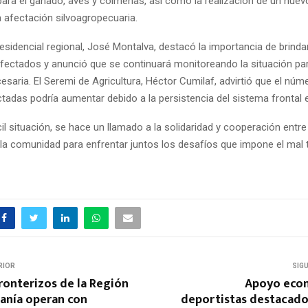
para el ganado, aves y colmenas, así como la realización de un nuev
a afectación silvoagropecuaria.
esidencial regional, José Montalva, destacó la importancia de brinda
fectados y anunció que se continuará monitoreando la situación par
esaria. El Seremi de Agricultura, Héctor Cumilaf, advirtió que el núm
tadas podría aumentar debido a la persistencia del sistema frontal e
cil situación, se hace un llamado a la solidaridad y cooperación entre
 la comunidad para enfrentar juntos los desafíos que impone el mal
RIOR
SIG
ronterizos de la Región
Apoyo eco
canía operan con
deportistas destacado