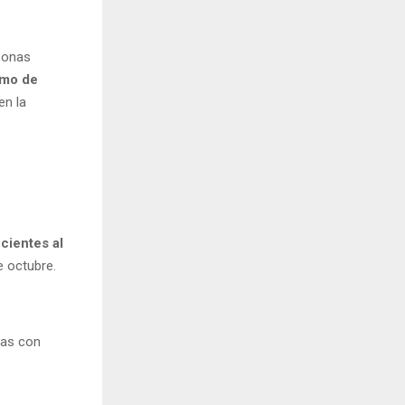
sonas
amo de
en la
cientes al
e octubre.
nas con