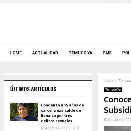
HOME
ACTUALIDAD
TEMUCO YA
PAÍS
POL
Inicio
Temuco
ÚLTIMOS ARTÍCULOS
Temuco Ya
Conoce
Condenan a 15 años de
Subsidi
cárcel a exalcalde de
Renaico por tres
delitos sexuales
Octubre 3, 20
Agosto 7, 2026
0