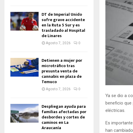
DT de Imperial Unido
sufre grave accidente
en la Ruta 5 Sur y es
trasladado al Hospital
de Linares
Agosto 7, 2026
0
Detienen a mujer por
microtráfico tras
presunta venta de
cannabis en plaza de
Temuco
Agosto 7, 2026
0
Ya se dio a c
beneficio que
Despliegan ayuda para
eléctricas.
familias afectadas por
desbordes y cortes de
caminos en La
Es importante 
Araucanía
han cambiado l