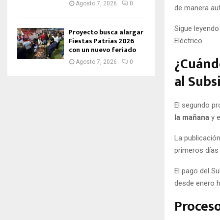
Agosto 7, 2026
0
de manera aut
Sigue leyendo
Proyecto busca alargar
Fiestas Patrias 2026
Eléctrico
con un nuevo feriado
¿Cuándo
Agosto 7, 2026
0
al Subs
El segundo p
la mañana
y e
La publicación
primeros días
El pago del S
desde enero h
Proceso