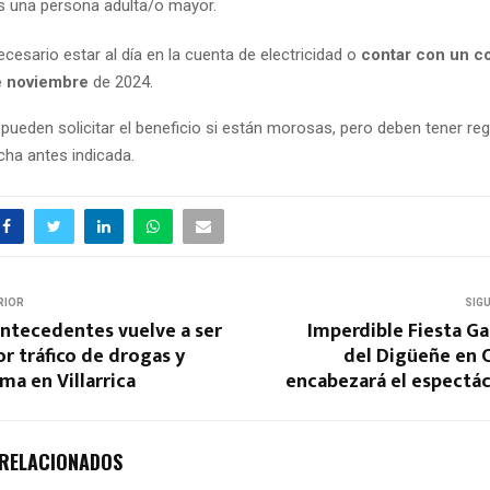
 una persona adulta/o mayor.
esario estar al día en la cuenta de electricidad o
contar con un c
e noviembre
de 2024.
pueden solicitar el beneficio si están morosas, pero deben tener reg
cha antes indicada.
RIOR
SIG
antecedentes vuelve a ser
Imperdible Fiesta G
r tráfico de drogas y
del Digüeñe en C
ma en Villarrica
encabezará el espectác
 RELACIONADOS