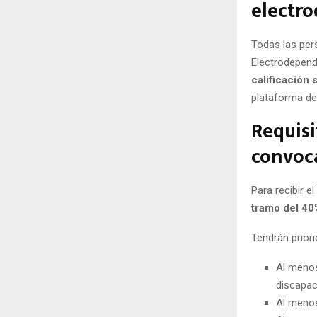
electr
Todas las per
Electrodepend
calificación
plataforma del
Requisi
convoca
Para recibir el
tramo del 40
Tendrán prior
Al menos
discapac
Al menos