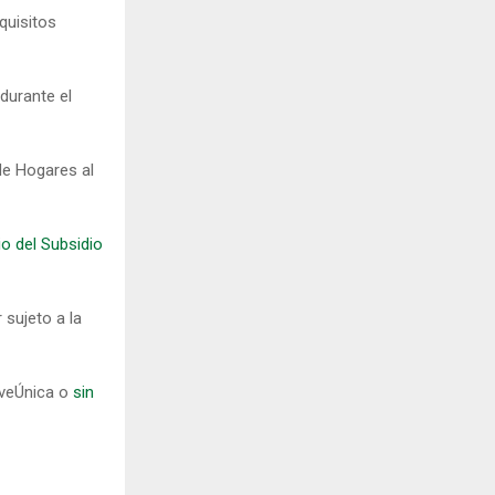
quisitos
durante el
de Hogares al
tio del Subsidio
 sujeto a la
aveÚnica o
sin