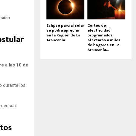
sidio
Eclipse parcial solar
Cortes de
se podrá apreciar
electricidad
en la Región de La
programados
ostular
Araucania
afectarán a miles
de hogares en La
Araucanía...
e a las 10 de
o durante los
a mensual
atos