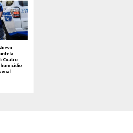
 Nueva
antela
: Cuatro
 homicidio
senal