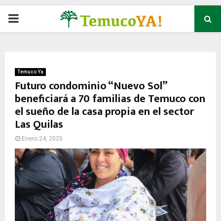
P
R
I
Temuco Ya
Futuro condominio “Nuevo Sol”
beneficiará a 70 familias de Temuco con
M
el sueño de la casa propia en el sector
Las Quilas
A
Enero 24, 2025
R
Y
M