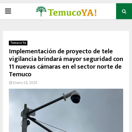
P
R
I
Temuco Ya
Implementación de proyecto de tele
vigilancia brindará mayor seguridad con
M
11 nuevas cámaras en el sector norte de
Temuco
A
Enero 24, 2025
R
Y
M