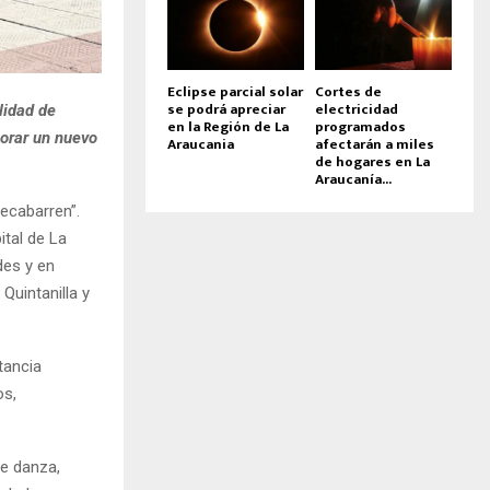
Eclipse parcial solar
Cortes de
se podrá apreciar
electricidad
lidad de
en la Región de La
programados
orar un nuevo
Araucania
afectarán a miles
de hogares en La
Araucanía...
ecabarren”.
ital de La
des y en
Quintanilla y
tancia
os,
de danza,