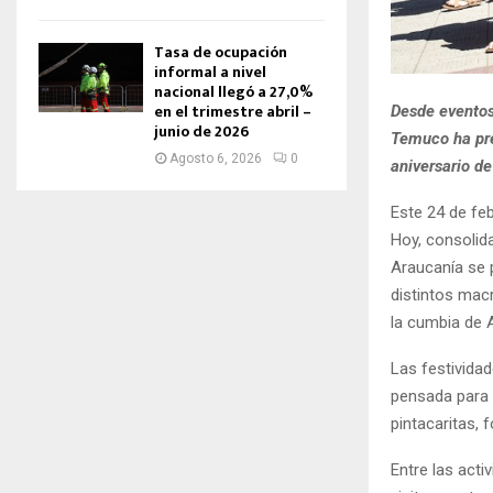
Tasa de ocupación
informal a nivel
nacional llegó a 27,0%
en el trimestre abril –
Desde eventos
junio de 2026
Temuco ha pre
Agosto 6, 2026
0
aniversario de
Este 24 de fe
Hoy, consolid
Araucanía se 
distintos mac
la cumbia de 
Las festivida
pensada para 
pintacaritas,
Entre las acti