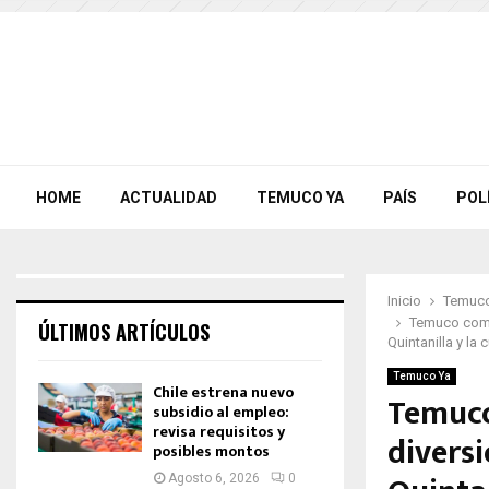
HOME
ACTUALIDAD
TEMUCO YA
PAÍS
POL
Inicio
Temuco
Temuco comie
ÚLTIMOS ARTÍCULOS
Quintanilla y l
Temuco Ya
Chile estrena nuevo
Temuco
subsidio al empleo:
revisa requisitos y
diversi
posibles montos
Agosto 6, 2026
0