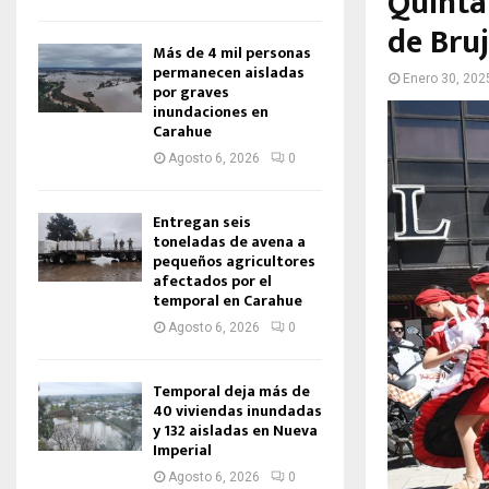
Quinta
de Bru
Más de 4 mil personas
permanecen aisladas
Enero 30, 202
por graves
inundaciones en
Carahue
Agosto 6, 2026
0
Entregan seis
toneladas de avena a
pequeños agricultores
afectados por el
temporal en Carahue
Agosto 6, 2026
0
Temporal deja más de
40 viviendas inundadas
y 132 aisladas en Nueva
Imperial
Agosto 6, 2026
0