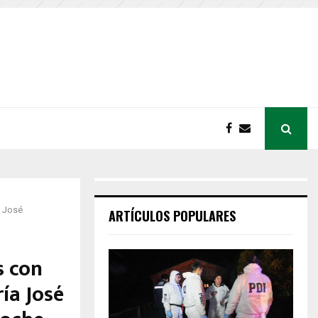
a José
ARTÍCULOS POPULARES
s con
ría José