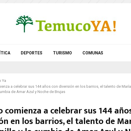
ÍTICA
DEPORTES
TURISMO
COMUNAS
 Ya
nza a celebrar sus 144 años con diversión en los barrios, el talento de Marí
a cumbia de Amar Azul y Noche de Brujas
 comienza a celebrar sus 144 año
ón en los barrios, el talento de Ma