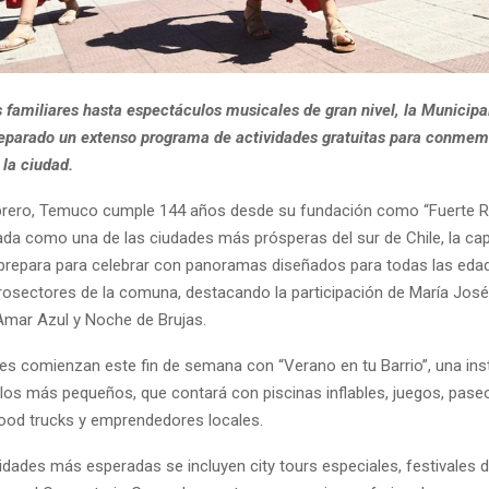
 familiares hasta espectáculos musicales de gran nivel, la Municipa
parado un extenso programa de actividades gratuitas para conmem
 la ciudad.
brero, Temuco cumple 144 años desde su fundación como “Fuerte R
ada como una de las ciudades más prósperas del sur de Chile, la cap
prepara para celebrar con panoramas diseñados para todas las eda
rosectores de la comuna, destacando la participación de María José 
Amar Azul y Noche de Brujas.
des comienzan este fin de semana con “Verano en tu Barrio”, una ins
los más pequeños, que contará con piscinas inflables, juegos, pase
 food trucks y emprendedores locales.
vidades más esperadas se incluyen city tours especiales, festivales 