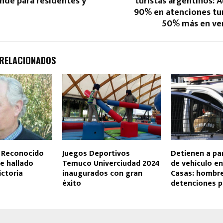
ande para residentes y
turistas argentinos:
90% en atenciones tur
50% más en ven
 RELACIONADOS
 Reconocido
Juegos Deportivos
Detienen a pa
ue hallado
Temuco Univerciudad 2024
de vehículo en
ctoria
inaugurados con gran
Casas: hombre
éxito
detenciones p