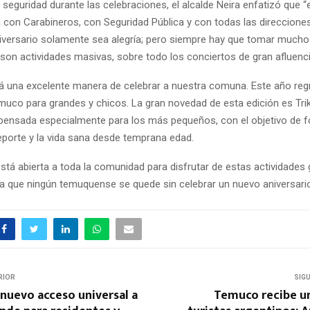
 seguridad durante las celebraciones, el alcalde Neira enfatizó que 
 con Carabineros, con Seguridad Pública y con todas las direccione
niversario solamente sea alegría; pero siempre hay que tomar mucho
on actividades masivas, sobre todo los conciertos de gran afluenci
rá una excelente manera de celebrar a nuestra comuna. Este año reg
emuco para grandes y chicos. La gran novedad de esta edición es Trik
ensada especialmente para los más pequeños, con el objetivo de f
eporte y la vida sana desde temprana edad.
está abierta a toda la comunidad para disfrutar de estas actividades 
a que ningún temuquense se quede sin celebrar un nuevo aniversario
RIOR
SIG
nuevo acceso universal a
Temuco recibe un