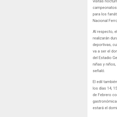
visitas noctu
campeonatos d
para los fanát
Nacional Ferro
Al respecto, e
realizarán dur
deportivas, c
va a ser el d
del Estadio G
niñas y niños
señaló.
El edil tambi
los días 14, 1
de Febrero con
gastronómica 
estará el domi