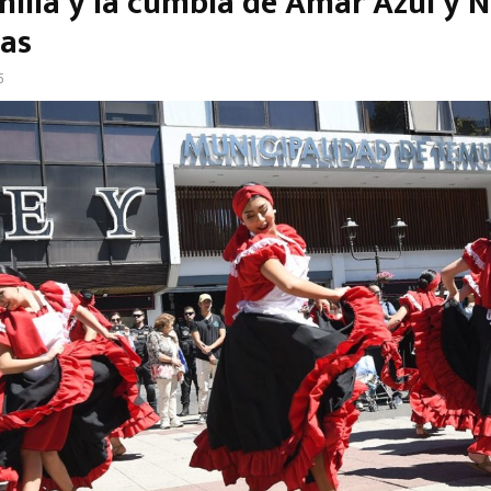
nilla y la cumbia de Amar Azul y 
jas
5