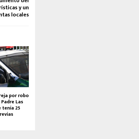
 Aumento del
ísticas y un
tas locales
reja por robo
 Padre Las
 tenía 25
revias