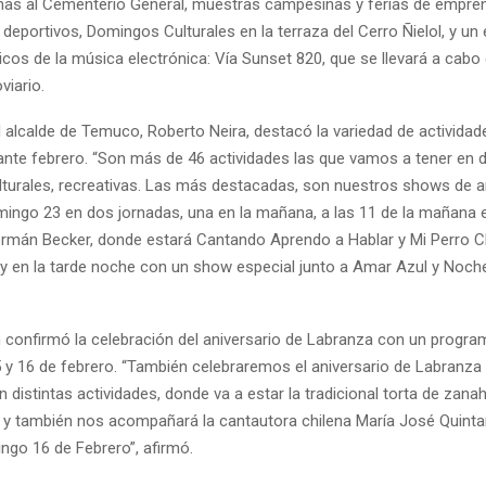
rnas al Cementerio General, muestras campesinas y ferias de empre
eportivos, Domingos Culturales en la terraza del Cerro Ñielol, y un
icos de la música electrónica: Vía Sunset 820, que se llevará a cabo
viario.
l alcalde de Temuco, Roberto Neira, destacó la variedad de activida
ante febrero. “Son más de 46 actividades las que vamos a tener en d
ulturales, recreativas. Las más destacadas, son nuestros shows de a
omingo 23 en dos jornadas, una en la mañana, a las 11 de la mañana 
ermán Becker, donde estará Cantando Aprendo a Hablar y Mi Perro C
, y en la tarde noche con un show especial junto a Amar Azul y Noche
én confirmó la celebración del aniversario de Labranza con un progra
5 y 16 de febrero. “También celebraremos el aniversario de Labranza 
 distintas actividades, donde va a estar la tradicional torta de zanah
y también nos acompañará la cantautora chilena María José Quintani
ngo 16 de Febrero”, afirmó.