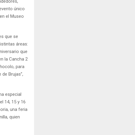
ndedores,
 evento único
 en el Museo
des que se
istintas áreas:
niversario que
en la Cancha 2
hocolo, para
 de Brujas”,
ma especial
el 14, 15 y 16
oria, una feria
lla, quien