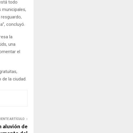
“está todo
s municipales,
 resguardo,
a”, concluyó.
resa la
ids, una
omentar el
gratuitas,
 de la ciudad.
UIENTE ARTÍCULO
 aluvión de