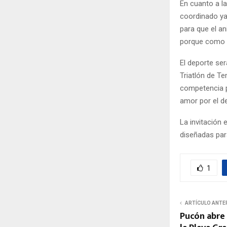
En cuanto a la
coordinado ya
para que el a
porque como s
El deporte se
Triatlón de T
competencia p
amor por el d
La invitación 
diseñadas par
1
ARTÍCULO ANTE
Pucón abre 