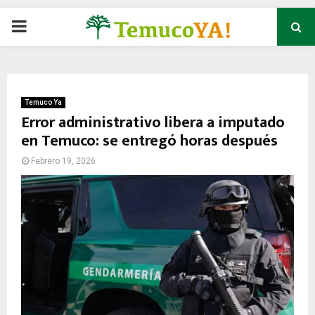
P
R
I
Temuco Ya
Error administrativo libera a imputado
en Temuco: se entregó horas después
M
Febrero 19, 2026
A
R
Y
M