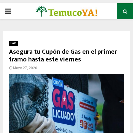
P
R
I
País
Asegura tu Cupón de Gas en el primer
tramo hasta este viernes
M
Mayo 27, 2026
A
R
Y
M