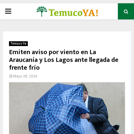
P
R
I
Temuco Ya
Emiten aviso por viento en La
Araucanía y Los Lagos ante llegada de
M
frente frío
A
Mayo 28, 2026
R
Y
M