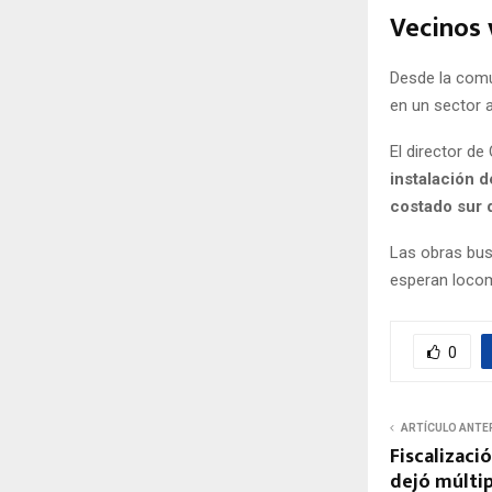
Vecinos 
Desde la comu
en un sector a
El director d
instalación d
costado sur d
Las obras bus
esperan locomo
0
ARTÍCULO ANTE
Fiscalizaci
dejó múlti