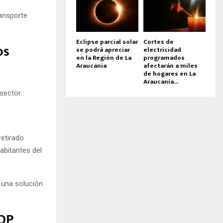
ransporte
Eclipse parcial solar
Cortes de
os
se podrá apreciar
electricidad
en la Región de La
programados
Araucania
afectarán a miles
de hogares en La
Araucanía...
sector.
retirado
habitantes del
r una solución
MOP