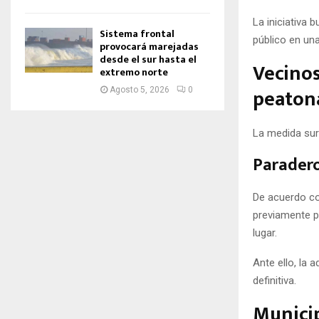
La iniciativa 
Sistema frontal
público en una
provocará marejadas
desde el sur hasta el
Vecinos
extremo norte
peaton
Agosto 5, 2026
0
La medida sur
Paradero
De acuerdo con
previamente po
lugar.
Ante ello, la 
definitiva.
Municip