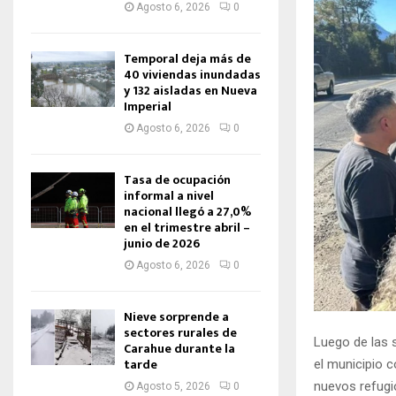
Agosto 6, 2026
0
Temporal deja más de
40 viviendas inundadas
y 132 aisladas en Nueva
Imperial
Agosto 6, 2026
0
Tasa de ocupación
informal a nivel
nacional llegó a 27,0%
en el trimestre abril –
junio de 2026
Agosto 6, 2026
0
Nieve sorprende a
sectores rurales de
Luego de las 
Carahue durante la
tarde
el municipio 
nuevos refugio
Agosto 5, 2026
0