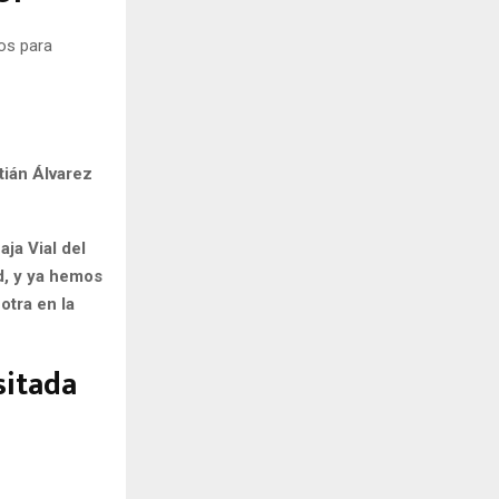
os para
tián Álvarez
aja Vial del
d, y ya hemos
otra en la
sitada