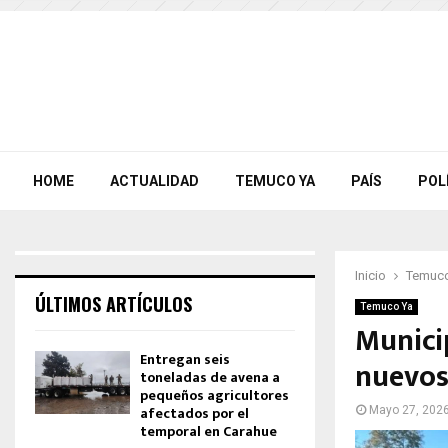
HOME
ACTUALIDAD
TEMUCO YA
PAÍS
POL
Inicio
Temuco
ÚLTIMOS ARTÍCULOS
Temuco Ya
Municip
Entregan seis
nuevos
toneladas de avena a
pequeños agricultores
afectados por el
Mayo 27, 202
temporal en Carahue