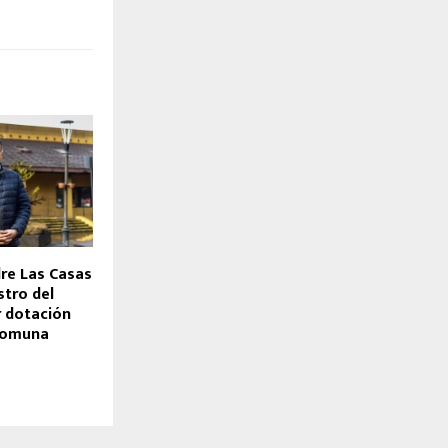
dre Las Casas
stro del
r dotación
 comuna