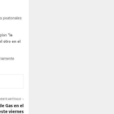
os peatonales
mplan
“la
l otro en el
riamente
UIENTE ARTÍCULO
de Gas en el
este viernes