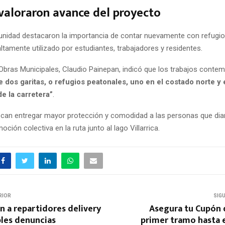
valoraron avance del proyecto
nidad destacaron la importancia de contar nuevamente con refugi
ltamente utilizado por estudiantes, trabajadores y residentes.
e Obras Municipales, Claudio Painepan, indicó que los trabajos conte
e dos garitas, o refugios peatonales, uno en el costado norte y e
e la carretera”
.
can entregar mayor protección y comodidad a las personas que dia
ción colectiva en la ruta junto al lago Villarrica.
RIOR
SIG
ón a repartidores delivery
Asegura tu Cupón 
ples denuncias
primer tramo hasta 