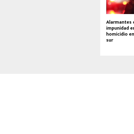
Alarmantes c
impunidad e
homicidio e
sur