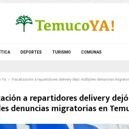
ÍTICA
DEPORTES
TURISMO
COMUNAS
 Ya
Fiscalización a repartidores delivery dejó múltiples denuncias migrat
zación a repartidores delivery dejó
les denuncias migratorias en Tem
6