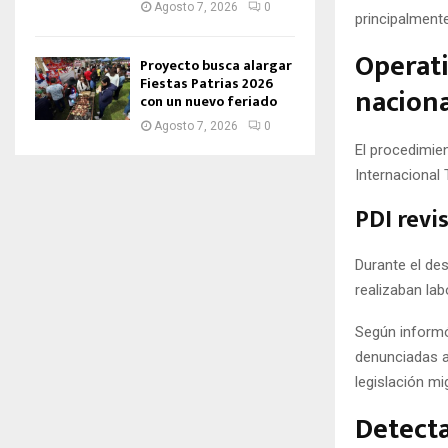
Agosto 7, 2026
0
principalmente
Operati
Proyecto busca alargar
Fiestas Patrias 2026
nacion
con un nuevo feriado
Agosto 7, 2026
0
El procedimie
Internacional
PDI revi
Durante el de
realizaban lab
Según informó 
denunciadas a
legislación mi
Detecta