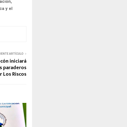
ración,
ca y el
UIENTE ARTÍCULO
cón iniciará
os paraderos
r Los Riscos