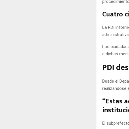
procedimiento
Cuatro c
La PDI inform
administrativa
Los ciudadano
a dichas medi
PDI des
Desde el Depa
realizándose e
“Estas a
instituc
El subprefect