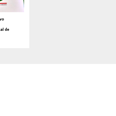
uvo
al de