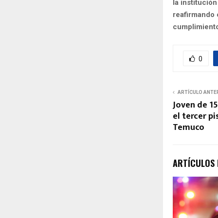
la institució
reafirmando 
cumplimiento
0
ARTÍCULO ANTE
Joven de 15
el tercer p
Temuco
ARTÍCULOS