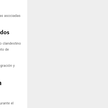
ltas asociadas
ados
so clandestino
nto de
igración y
n
urante el