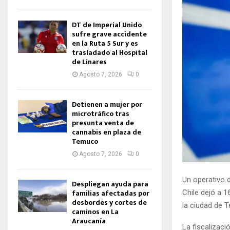
DT de Imperial Unido
sufre grave accidente
en la Ruta 5 Sur y es
trasladado al Hospital
de Linares
Agosto 7, 2026
0
Detienen a mujer por
microtráfico tras
presunta venta de
cannabis en plaza de
Temuco
Agosto 7, 2026
0
Un operativo d
Despliegan ayuda para
familias afectadas por
Chile dejó a 
desbordes y cortes de
la ciudad de 
caminos en La
Araucanía
La fiscalizaci