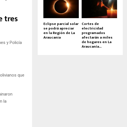
e tres
Eclipse parcial solar
Cortes de
se podrá apreciar
electricidad
en la Región de La
programados
Araucania
afectarán a miles
de hogares en La
es y Policía
Araucanía...
olivianos que
minaron
n la