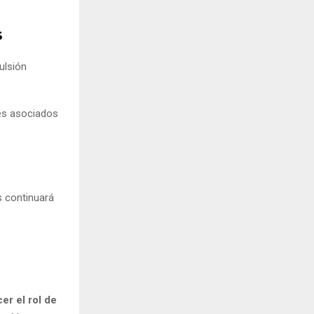
s
ulsión
es asociados
s continuará
er el rol de