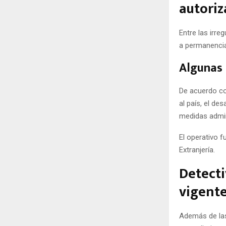
autoriz
Entre las irre
a permanencia
Algunas 
De acuerdo co
al país, el de
medidas admin
El operativo f
Extranjería.
Detecti
vigent
Además de las 