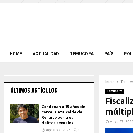
HOME
ACTUALIDAD
TEMUCO YA
PAÍS
POL
Inicio
Temuco
ÚLTIMOS ARTÍCULOS
Temuco Ya
Fiscali
Condenan a 15 años de
múltip
cárcel a exalcalde de
Renaico por tres
delitos sexuales
Mayo 27, 202
Agosto 7, 2026
0