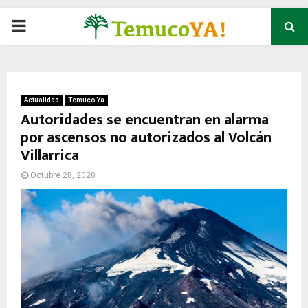
P
R
I
Actualidad
Temuco Ya
Autoridades se encuentran en alarma
por ascensos no autorizados al Volcán
M
Villarrica
A
Octubre 28, 2020
R
Y
M