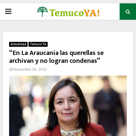
P
R
I
Actualidad
Temuco Ya
“En La Araucanía las querellas se
archivan y no logran condenas”
M
Noviembre 30, 2020
A
R
Y
M