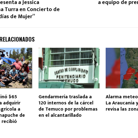
resenta a Jessica
a equipo de pre
 Turra en Concierto de
días de Mujer”
 RELACIONADOS
inó $65
Gendarmería traslada a
Alarma meteo
a adquirir
120 internos de la cárcel
La Araucanía y
grícola a
de Temuco por problemas
revisa las zo
mapuche de
en el alcantarillado
 recibió