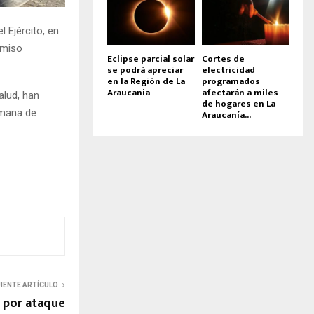
l Ejército, en
rmiso
Eclipse parcial solar
Cortes de
se podrá apreciar
electricidad
en la Región de La
programados
Araucania
afectarán a miles
alud, han
de hogares en La
emana de
Araucanía...
UIENTE ARTÍCULO
á por ataque