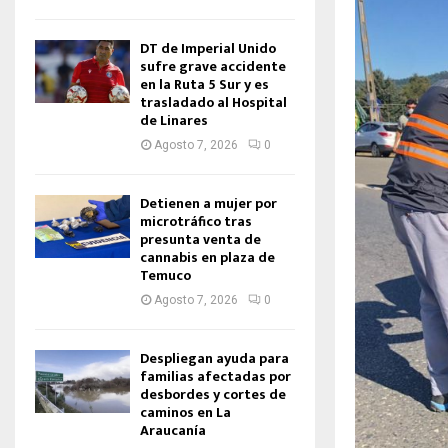
DT de Imperial Unido
sufre grave accidente
en la Ruta 5 Sur y es
trasladado al Hospital
de Linares
Agosto 7, 2026
0
Detienen a mujer por
microtráfico tras
presunta venta de
cannabis en plaza de
Temuco
Agosto 7, 2026
0
Despliegan ayuda para
familias afectadas por
desbordes y cortes de
caminos en La
Araucanía