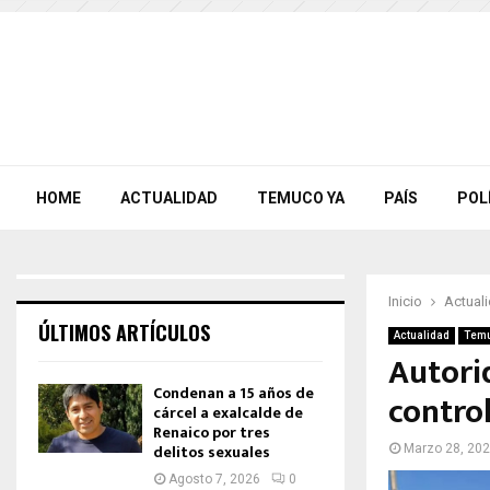
HOME
ACTUALIDAD
TEMUCO YA
PAÍS
POL
Inicio
Actual
ÚLTIMOS ARTÍCULOS
Actualidad
Temu
Autori
Condenan a 15 años de
contro
cárcel a exalcalde de
Renaico por tres
delitos sexuales
Marzo 28, 20
Agosto 7, 2026
0