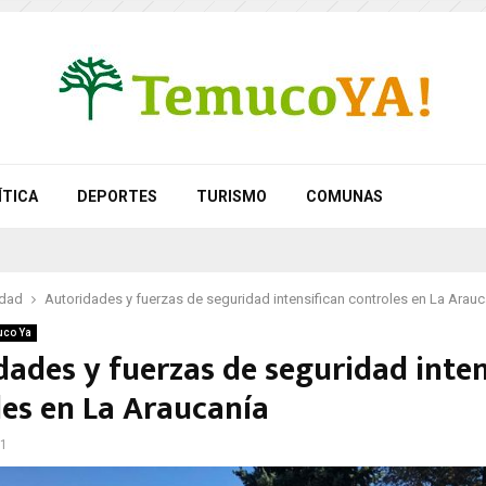
ÍTICA
DEPORTES
TURISMO
COMUNAS
idad
Autoridades y fuerzas de seguridad intensifican controles en La Arauc
co Ya
dades y fuerzas de seguridad inten
les en La Araucanía
21