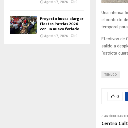
Agosto 7, 2026
0
Una intensa fi
Proyecto busca alargar
el contexto d
Fiestas Patrias 2026
temporal para
con un nuevo feriado
Agosto 7, 2026
0
Efectivos de C
salido a despl
“estricta cuar
TEMUCO
0
ARTÍCULO ANTE
Centro Cult