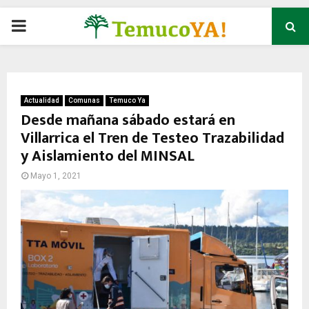
P
R
I
Actualidad
Comunas
Temuco Ya
Desde mañana sábado estará en
Villarrica el Tren de Testeo Trazabilidad
M
y Aislamiento del MINSAL
A
Mayo 1, 2021
R
Y
M