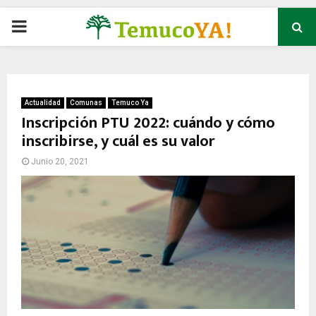
P
R
I
Actualidad
Comunas
Temuco Ya
Inscripción PTU 2022: cuándo y cómo
inscribirse, y cuál es su valor
M
Junio 20, 2021
A
R
Y
M