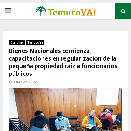
P
R
I
Comunas
Temuco Ya
Bienes Nacionales comienza
capacitaciones en regularización de la
M
pequeña propiedad raíz a funcionarios
públicos
A
Junio 22, 2022
R
Y
M