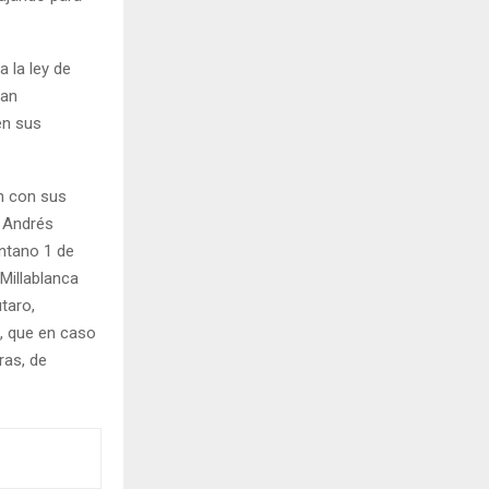
 la ley de
ran
en sus
n con sus
n Andrés
ntano 1 de
Millablanca
taro,
, que en caso
ras, de