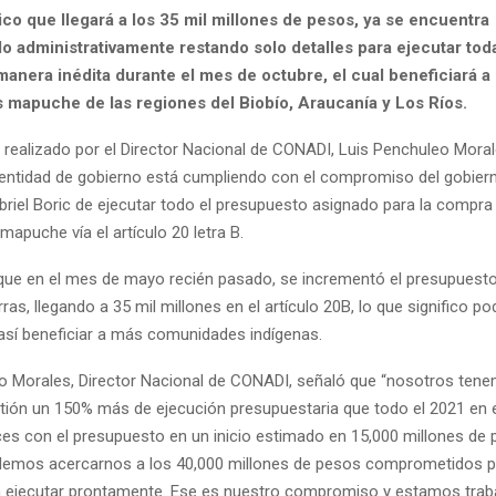
ico que llegará a los 35 mil millones de pesos, ya se encuentra
 administrativamente restando solo detalles para ejecutar toda
anera inédita durante el mes de octubre, el cual beneficiará a
mapuche de las regiones del Biobío, Araucanía y Los Ríos.
e realizado por el Director Nacional de CONADI, Luis Penchuleo Moral
 entidad de gobierno está cumpliendo con el compromiso del gobiern
riel Boric de ejecutar todo el presupuesto asignado para la compra 
apuche vía el artículo 20 letra B.
e en el mes de mayo recién pasado, se incrementó el presupuesto
ras, llegando a 35 mil millones en el artículo 20B, lo que significo p
 así beneficiar a más comunidades indígenas.
o Morales, Director Nacional de CONADI, señaló que “nosotros ten
ión un 150% más de ejecución presupuestaria que todo el 2021 en el
ces con el presupuesto en un inicio estimado en 15,000 millones de 
demos acercarnos a los 40,000 millones de pesos comprometidos pa
a ejecutar prontamente. Ese es nuestro compromiso y estamos trab