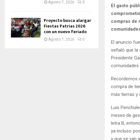
Agosto 7, 2026
0
El gasto públ
comprometido
Proyecto busca alargar
compras de m
Fiestas Patrias 2026
comunidades 
con un nuevo feriado
Agosto 7, 2026
0
El anuncio fu
señaló que la
Presidente Gab
comunidades m
Recordemos qu
compra de tier
más tierras y
Luis Penchule
meses de gest
letra B, enton
ya incluso po
y que se van 