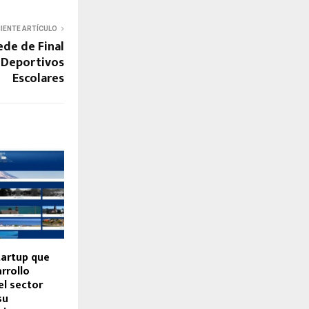
UIENTE ARTÍCULO
ede de Final
 Deportivos
Escolares
tartup que
rrollo
el sector
su