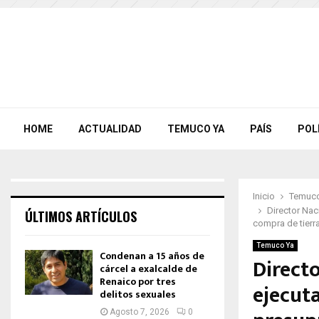
HOME
ACTUALIDAD
TEMUCO YA
PAÍS
POL
Inicio
Temuco
Director Nac
ÚLTIMOS ARTÍCULOS
compra de tierr
Temuco Ya
Condenan a 15 años de
Direct
cárcel a exalcalde de
Renaico por tres
ejecut
delitos sexuales
Agosto 7, 2026
0