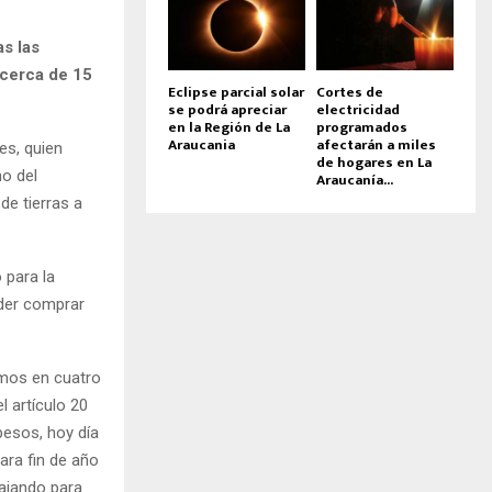
s las
 cerca de 15
Eclipse parcial solar
Cortes de
se podrá apreciar
electricidad
en la Región de La
programados
Araucania
afectarán a miles
es, quien
de hogares en La
o del
Araucanía...
de tierras a
 para la
oder comprar
emos en cuatro
 artículo 20
pesos, hoy día
ra fin de año
ajando para