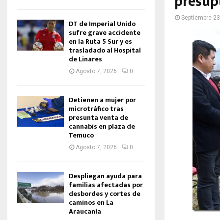
presup
Septiembre 23
DT de Imperial Unido
sufre grave accidente
en la Ruta 5 Sur y es
trasladado al Hospital
de Linares
Agosto 7, 2026
0
Detienen a mujer por
microtráfico tras
presunta venta de
cannabis en plaza de
Temuco
Agosto 7, 2026
0
Despliegan ayuda para
familias afectadas por
desbordes y cortes de
caminos en La
Araucanía