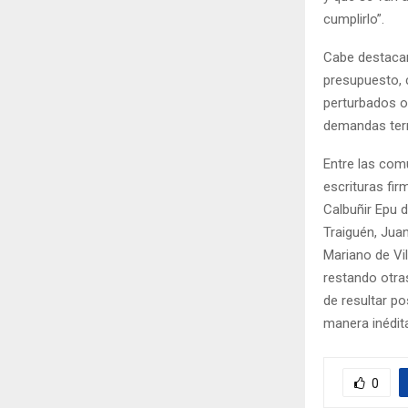
cumplirlo”.
Cabe destacar
presupuesto, 
perturbados o
demandas territ
Entre las com
escrituras fi
Calbuñir Epu 
Traiguén, Juan
Mariano de Vi
restando otra
de resultar po
manera inédit
0