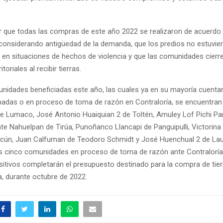
 que todas las compras de este año 2022 se realizaron de acuerdo a
considerando antigüedad de la demanda, que los predios no estuvie
 en situaciones de hechos de violencia y que las comunidades cierr
oriales al recibir tierras.
unidades beneficiadas este año, las cuales ya en su mayoría cuenta
rmadas o en proceso de toma de razón en Contraloría, se encuentra
de Lumaco, José Antonio Huaiquian 2 de Toltén, Amuley Lof Pichi Pa
te Nahuelpan de Tirúa, Punoñanco Llancapi de Panguipulli, Victorina 
lcún, Juan Calfuman de Teodoro Schmidt y José Huenchual 2 de Lau
s cinco comunidades en proceso de toma de razón ante Contraloría
sitivos completarán el presupuesto destinado para la compra de tier
a, durante octubre de 2022.