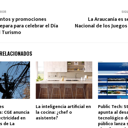
RIOR
SIG
ntos y promociones
La Araucanía es s
epara para celebrar el Día
Nacional de los Juegos
l Turismo
 RELACIONADOS
es
La inteligencia artificial en
Public Tech: S
: CGE anuncia
la cocina: ¿chef o
apunta al desa
ectricidad en
asistente?
tecnológico d
s de La
público lanza 