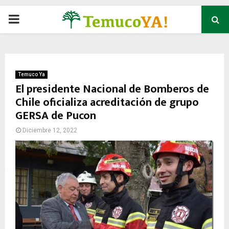
P
R
I
Temuco Ya
El presidente Nacional de Bomberos de
Chile oficializa acreditación de grupo
M
GERSA de Pucon
A
Diciembre 12, 2022
R
Y
M