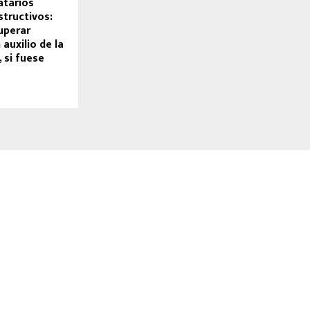
atarios
tructivos:
uperar
auxilio de la
, si fuese