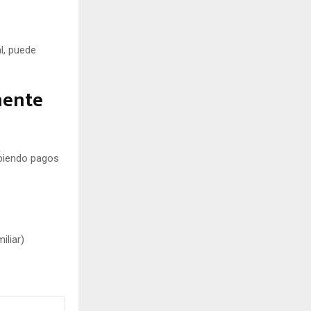
l, puede
nente
ibiendo pagos
iliar)