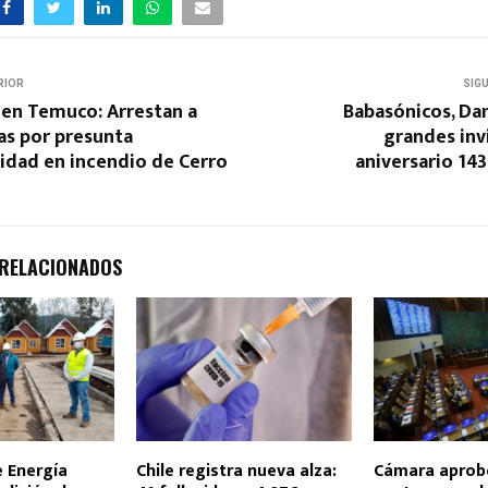
RIOR
SIG
 en Temuco: Arrestan a
Babasónicos, Da
as por presunta
grandes inv
idad en incendio de Cerro
aniversario 14
 RELACIONADOS
e Energía
Chile registra nueva alza:
Cámara aprob