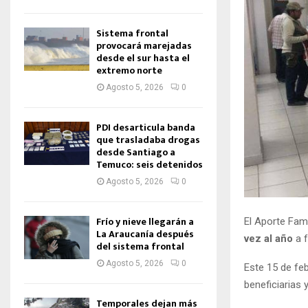
Sistema frontal
provocará marejadas
desde el sur hasta el
extremo norte
Agosto 5, 2026
0
PDI desarticula banda
que trasladaba drogas
desde Santiago a
Temuco: seis detenidos
Agosto 5, 2026
0
Frío y nieve llegarán a
El Aporte Fam
La Araucanía después
vez al año
a f
del sistema frontal
Agosto 5, 2026
0
Este 15 de feb
beneficiarias 
Temporales dejan más