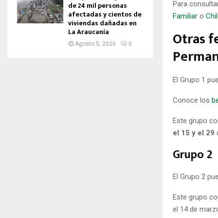
Para consulta
de 24 mil personas
afectadas y cientos de
Familiar
o
Chi
viviendas dañadas en
La Araucanía
Otras f
Agosto 5, 2026
0
Perman
El Grupo 1 pue
Conoce los
b
Este grupo c
el 15 y el 29
d
Grupo 2
El Grupo 2 pu
Este grupo cor
el 14 de marz