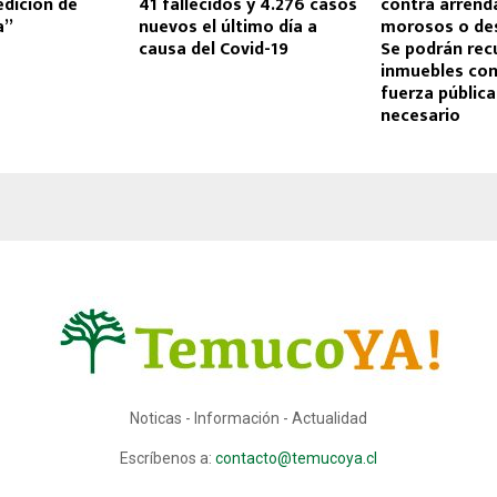
dición de
41 fallecidos y 4.276 casos
contra arrend
a”
nuevos el último día a
morosos o des
causa del Covid-19
Se podrán rec
inmuebles con 
fuerza pública
necesario
Noticas - Información - Actualidad
Escríbenos a:
contacto@temucoya.cl