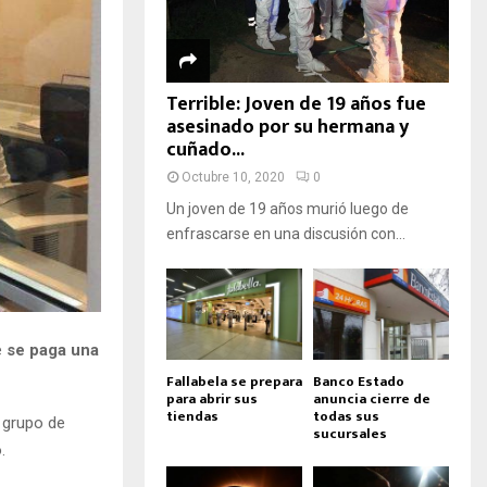
Terrible: Joven de 19 años fue
asesinado por su hermana y
cuñado...
Octubre 10, 2020
0
Un joven de 19 años murió luego de
enfrascarse en una discusión con...
e
se paga una
Fallabela se prepara
Banco Estado
para abrir sus
anuncia cierre de
tiendas
todas sus
r grupo de
sucursales
.