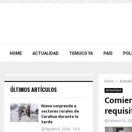
HOME
ACTUALIDAD
TEMUCO YA
PAÍS
POL
Inicio
Actual
ÚLTIMOS ARTÍCULOS
Actualidad
Comien
Nieve sorprende a
requisi
sectores rurales de
Carahue durante la
tarde
Febrero 15, 2
Agosto 5, 2026
0