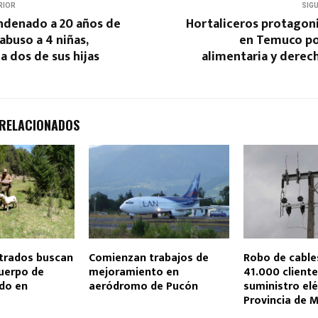
RIOR
SIG
denado a 20 años de
Hortaliceros protagon
abuso a 4 niñas,
en Temuco po
a dos de sus hijas
alimentaria y derec
 RELACIONADOS
strados buscan
Comienzan trabajos de
Robo de cable
cuerpo de
mejoramiento en
41.000 cliente
ado en
aeródromo de Pucón
suministro elé
Provincia de M