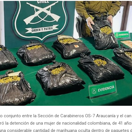
vo conjunto entre la Sección de Carabineros OS-7 Araucanía y el can 
ogró la detención de una mujer de nacionalidad colombiana, de 41 año
una considerable cantidad de marihuana oculta dentro de paquetes 