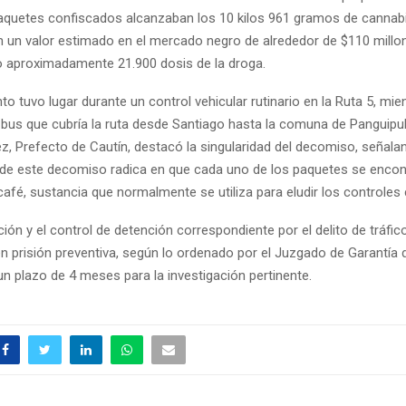
aquetes confiscados alcanzaban los 10 kilos 961 gramos de cannabi
n un valor estimado en el mercado negro de alrededor de $110 millo
 aproximadamente 21.900 dosis de la droga.
to tuvo lugar durante un control vehicular rutinario en la Ruta 5, mie
 bus que cubría la ruta desde Santiago hasta la comuna de Panguipull
z, Prefecto de Cautín, destacó la singularidad del decomiso, señala
d de este decomiso radica en que cada uno de los paquetes se enco
afé, sustancia que normalmente se utiliza para eludir los controles 
ión y el control de detención correspondiente por el delito de tráfic
n prisión preventiva, según lo ordenado por el Juzgado de Garantía 
un plazo de 4 meses para la investigación pertinente.