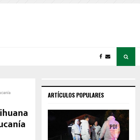
ucanía
ARTÍCULOS POPULARES
rihuana
ucanía