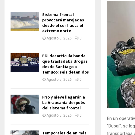
Sistema frontal
provocará marejadas
desde el sur hasta el
extremo norte
Agosto 5, 2026
0
PDI desarticula banda
que trasladaba drogas
desde Santiago a
Temuco: seis detenidos
Agosto 5, 2026
0
Frío y nieve llegarán a
La Araucanía después
del sistema frontal
Agosto 5, 2026
0
En un operati
“Dubai”, se l
Temporales dejan más
transportaba 