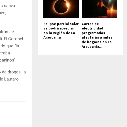
s sativa
nes,
Eclipse parcial solar
Cortes de
se podrá apreciar
electricidad
ntras se
en la Región de La
programados
Araucania
afectarán a miles
i. El Coronel
de hogares en La
Araucanía...
ndo que “la
ntraba
caninos”.
o de drogas, la
de Lautaro,