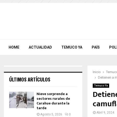
HOME
ACTUALIDAD
TEMUCO YA
PAÍS
POL
Inicio
Temuco
Detienen a m
ÚLTIMOS ARTÍCULOS
Temuco Ya
Detien
Nieve sorprende a
sectores rurales de
camufl
Carahue durante la
tarde
Abril 9, 2024
Agosto 5, 2026
0