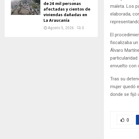
de 24 mil personas
maleta. Los p
afectadas y cientos de
viviendas dañadas en
elaborada, co
La Araucanía
representando
Agosto 5, 2026
0
El procedimien
fiscalizaba un
Álvaro Martíne
particularida
envuelto con c
Tras su detenc
mujer quedó e
donde se fijó 
0