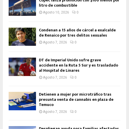
Copec lanza promoción con $100 menos por
litro de combustible
Agosto 10, 2026
0
Condenan a 15 años de cárcel a exalcalde
de Renaico por tres delitos sexuales
Agosto 7, 2026
0
DT de Imperial Unido sufre grave
accidente en la Ruta 5 Sur y es trasladado
al Hospital de Linares
Agosto 7, 2026
0
Detienen a mujer por microtráfico tras
presunta venta de cannabis en plaza de
Temuco
Agosto 7, 2026
0
Despliegan ayuda para familias afectadas