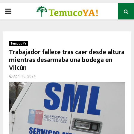
P
R
I
Temuco Ya
Trabajador fallece tras caer desde altura
mientras desarmaba una bodega en
M
Vilcún
A
Abril 16, 2024
R
Y
M