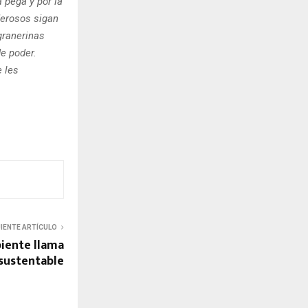
 pega y por la
derosos sigan
granerinas
e poder.
 les
UIENTE ARTÍCULO
iente llama
 sustentable