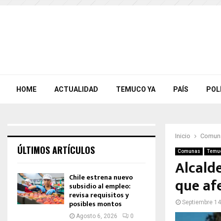
HOME
ACTUALIDAD
TEMUCO YA
PAÍS
POL
Inicio
Comun
ÚLTIMOS ARTÍCULOS
Comunas
Temu
Alcalde
Chile estrena nuevo
que afe
subsidio al empleo:
revisa requisitos y
posibles montos
Septiembre 14
Agosto 6, 2026
0