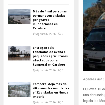
Más de 4 mil personas
permanecen aisladas
por graves
inundaciones en
Carahue
Agosto 6, 2026
0
Entregan seis
toneladas de avena a
pequeños agricultores
afectados por el
temporal en Carahue
Agosto 6, 2026
0
Agentes del E
Temporal deja más de
40 viviendas inundadas
El jueves 10 d
y 132 aisladas en Nueva
una denuncia 
Imperial
legisla los M
Agosto 6, 2026
0