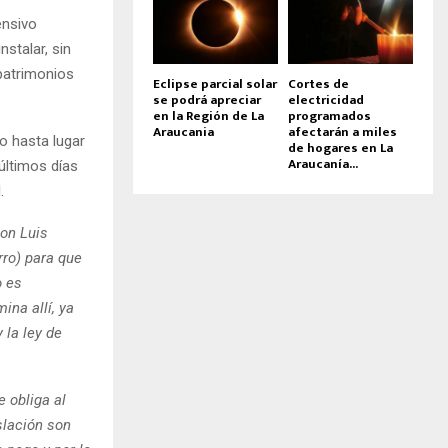
ensivo
stalar, sin
patrimonios
Eclipse parcial solar
Cortes de
se podrá apreciar
electricidad
en la Región de La
programados
Araucania
afectarán a miles
do hasta lugar
de hogares en La
Araucanía...
 últimos días
.
on Luis
rro) para que
o es
ina allí, ya
 la ley de
e obliga al
islación son