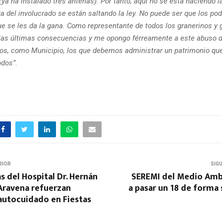
a ha instalado tres antenas). Por tanto, aquí no se está haciendo la
ra del involucrado se están saltando la ley. No puede ser que los po
ue se les da la gana. Como representante de todos los granerinos y 
 las últimas consecuencias y me opongo férreamente a este abuso d
s, como Municipio, los que debemos administrar un patrimonio que
odos”
.
RIOR
SIG
as del Hospital Dr. Hernán
SEREMI del Medio Amb
Aravena refuerzan
a pasar un 18 de forma
autocuidado en Fiestas