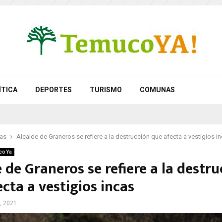
ÍTICA
DEPORTES
TURISMO
COMUNAS
as
Alcalde de Graneros se refiere a la destrucción que afecta a vestigios i
co Ya
 de Graneros se refiere a la destru
cta a vestigios incas
, 2021