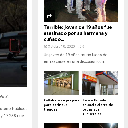
Terrible: Joven de 19 años fue
asesinado por su hermana y
cuñado...
Octubre 10, 2020
0
Un joven de 19 años murió luego de
enfrascarse en una discusión con...
ito”.
Fallabela se prepara
Banco Estado
para abrir sus
anuncia cierre de
sterio Público,
tiendas
todas sus
sucursales
ey 17.288 que