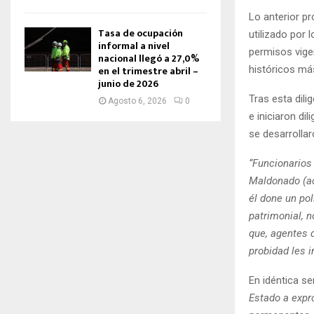
Lo anterior pr
Tasa de ocupación
utilizado por 
informal a nivel
permisos vige
nacional llegó a 27,0%
en el trimestre abril –
históricos má
junio de 2026
Tras esta dili
Agosto 6, 2026
0
e iniciaron di
se desarrolla
“Funcionarios
Maldonado (ac
él done un pol
patrimonial, n
que, agentes 
probidad les 
En idéntica se
Estado a expro