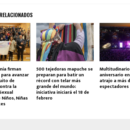
 RELACIONADOS
nía firman
500 tejedoras mapuche se
Multitudinari
para avanzar
preparan para batir un
aniversario e
uito de
récord con telar más
atrajo a más d
ontra la
grande del mundo:
espectadores
Sexual
iniciativa iniciará el 18 de
 Niños, Niñas
febrero
tes