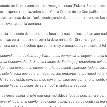
oducto de la intervención a los vestigios Incas (Pukará: Sistema def
los indígenas), emplazados en el Cerro Grande de La Compañía para in
ntes, antenas de telefonía, destruyendo de esta manera uno de los 
s relevantes en la comuna.
gencia, una serie de autoridades locales y nacionales, se han acerca
ligencias para impedir o revertir la determinación. Sin embargo, estos
ron una serie de hechos que tienen muy preocupado y molesto al Edil
 dependientes de Cultura y Patrimonio, comenzaron negociaciones c
tual Conservador de Bienes Raíces de Santiago y propietario del ce
ígono del espacio en discusión. Pero a nuestro parecer, todo el cerr
o solo la zona que está entregando. Sin embargo, la gravedad no term
del Estado están conversando con un privado que cometió un delito y
impide hacer acciones de este tipo”
, manifiesta Segovia.
nda declaratoria, el jefe comunal, establece
“que la normativa vigent
piar el lugar si el dueño no lo cuida, o bien, sus actos contra la leg