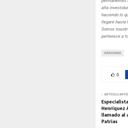
permanentes (y
alta investidu
haciendo lo q
llegaré hasta
Somos nosotro
pertenece a t
ARAUCANIA
0
ARTÍCULO ANTE
Especialist
Henríquez 
llamado al 
Patrias