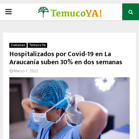
P
R
I
Comunas
Temuco Ya
Hospitalizados por Covid-19 en La
Araucanía suben 30% en dos semanas
M
Marzo 1, 2022
A
R
Y
M