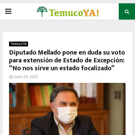
P
R
I
Temuco Ya
Diputado Mellado pone en duda su voto
para extensión de Estado de Excepción:
M
“No nos sirve un estado focalizado”
A
Junio 29, 2022
R
Y
M