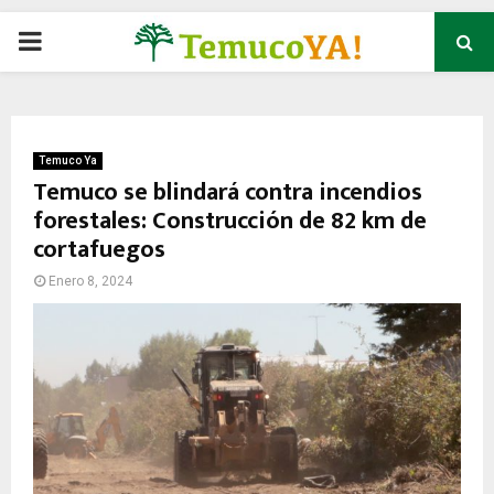
P
R
I
Temuco Ya
Temuco se blindará contra incendios
forestales: Construcción de 82 km de
M
cortafuegos
A
Enero 8, 2024
R
Y
M